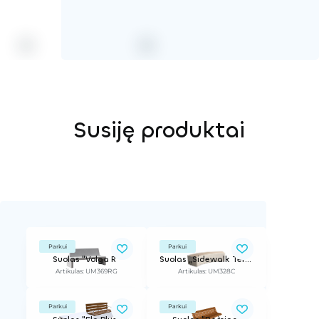
Susiję produktai
Parkui
Parkui
Suolas "Volga R"
Suolas „Sidewalk Terracota“
Artikulas: UM369RG
Artikulas: UM328C
Parkui
Parkui