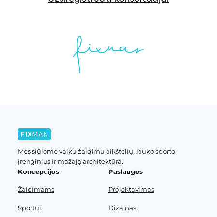
Mes siūlome vaikų žaidimų aikštelių, lauko sporto
įrenginius ir mažąją architektūrą.
Koncepcijos
Paslaugos
Žaidimams
Projektavimas
Sportui
Dizainas