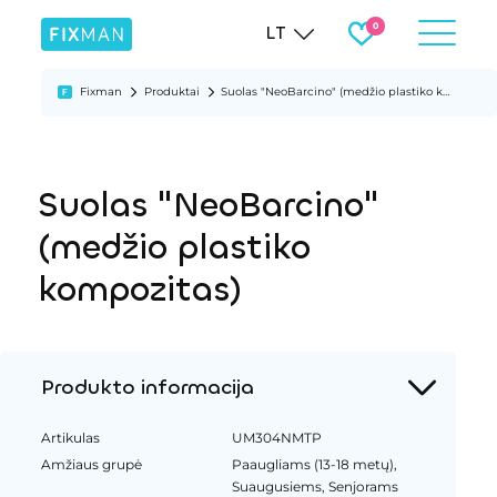
LT
Fixman
Produktai
Suolas "NeoBarcino" (medžio plastiko kompozitas)
Suolas "NeoBarcino"
(medžio plastiko
kompozitas)
Produkto informacija
Artikulas
UM304NMTP
Amžiaus grupė
Paaugliams (13-18 metų),
Suaugusiems, Senjorams