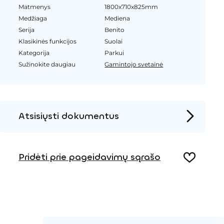
Matmenys
1800x710x825mm
Medžiaga
Mediena
Serija
Benito
Klasikinės funkcijos
Suolai
Kategorija
Parkui
Sužinokite daugiau
Gamintojo svetainė
Atsisiųsti dokumentus
Produkto puslapis
Pridėti prie pageidavimų sąrašo