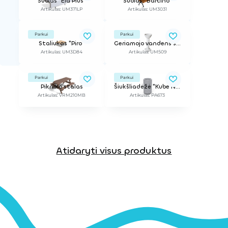
Suolas "Ela Plus"
Suolas "Barcino"
Artikulas: UM371LP
Artikulas: UM3031
Parkui
Parkui
Staliukas "Piro"
Geriamojo vandens stotelė "Fonti"
Artikulas: UM3D84
Artikulas: UM509
Parkui
Parkui
Pikniko stalas
Šiukšliadėžė "Kube Nin"
Artikulas: VRM210MB
Artikulas: PA673
Atidaryti visus produktus