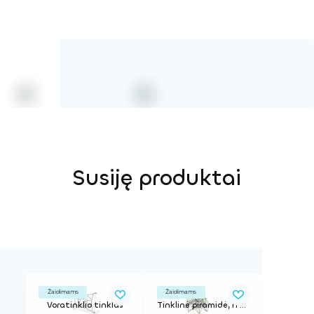
Susiję produktai
Žaidimams
Žaidimams
Voratinklio tinklas
Tinklinė piramidė, h - 4,2 m