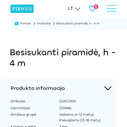
LT
Fixman
Produktai
Besisukanti piramidė, h - 4 m
Besisukanti piramidė, h -
4 m
Produkto informacija
Artikulas
GSSC2100
Gamintojas
GSWeb
Amžiaus grupė
Vaikams (4-12 metų),
Paaugliams (13-18 metų)
Kritimo aukštis
2.6m