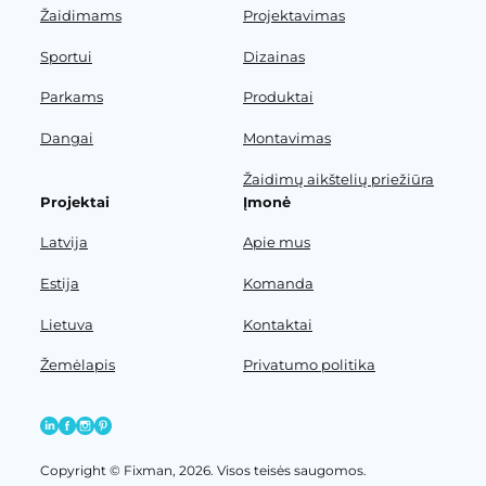
Žaidimams
Projektavimas
Sportui
Dizainas
Parkams
Produktai
Dangai
Montavimas
Žaidimų aikštelių priežiūra
Projektai
Įmonė
Latvija
Apie mus
Estija
Komanda
Lietuva
Kontaktai
Žemėlapis
Privatumo politika
Copyright © Fixman, 2026. Visos teisės saugomos.