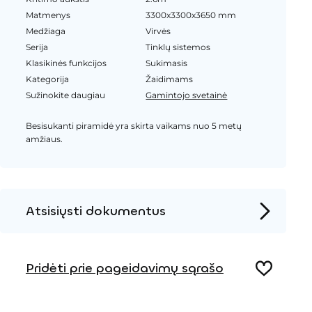
Matmenys
3300x3300x3650 mm
Medžiaga
Virvės
Serija
Tinklų sistemos
Klasikinės funkcijos
Sukimasis
Kategorija
Žaidimams
Sužinokite daugiau
Gamintojo svetainė
Besisukanti piramidė yra skirta vaikams nuo 5 metų
amžiaus.
Atsisiųsti dokumentus
Produkto puslapis
Pridėti prie pageidavimų sąrašo