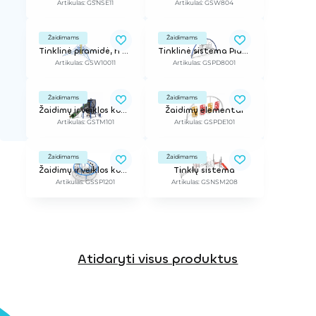
Artikulas: GSNSE11
Artikulas: GSW804
Žaidimams
Žaidimams
Tinklinė piramidė, h - 3,2 m
Tinklinė sistema Play Dome S
Artikulas: GSW10011
Artikulas: GSPD8001
Žaidimams
Žaidimams
Žaidimų ir veiklos kompleksas
Žaidimų elementai
Artikulas: GSTM101
Artikulas: GSPDE101
Žaidimams
Žaidimams
Žaidimų ir veiklos kompleksas
Tinklų sistema
Artikulas: GSSP1201
Artikulas: GSNSM208
Atidaryti visus produktus