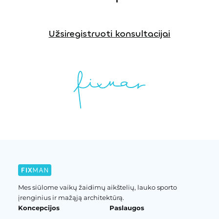
Užsiregistruoti konsultacijai
Mes siūlome vaikų žaidimų aikštelių, lauko sporto
įrenginius ir mažąją architektūrą.
Koncepcijos
Paslaugos