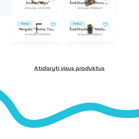
Suolas "Riga"
Šiukšliadėžė "Picco 3" (rūšiavimui)
Artikulas: UM3D105
Artikulas: PA664S3
Parkui
Parkui
Pergola "Osma Tree"
Šiukšliadėžė "Mielek T Selectif"
Artikulas: VRP5001
Artikulas: PA691SA
Atidaryti visus produktus