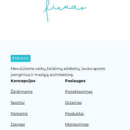
Mes siūlome vaikų žaidimų aikštelių, lauko sporto
įrenginius ir mažąją architektūrą.
Koncepcijos
Paslaugos
Žaidimams
Projektavimas
Sportui
Dizainas
Parkams
Produktai
Dangai
Montavimas