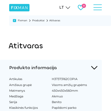
LT
Fixman
Produktai
Atitvaras
Atitvaras
Produkto informacija
Artikulas
H37373162COPIA
Amžiaus grupė
Visoms amžių grupėms
Matmenys
450x450x560mm
Medžiaga
Akmuo
Serija
Benito
Klasikinės funkcijos
Papildomi parko