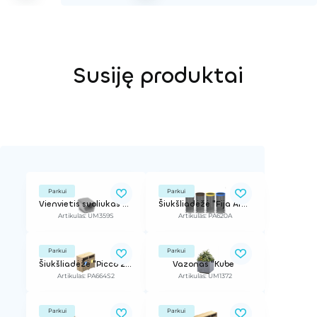
Susiję produktai
Parkui
Parkui
Vienvietis suoliukas "Petrus"
Šiukšliadėžė "Fija Aro Selectif"
Artikulas: UM359S
Artikulas: PA620A
Parkui
Parkui
Šiukšliadėžė "Picco 2", rūšiavimui
Vazonas "Kube"
Artikulas: PA664S2
Artikulas: UM1372
Parkui
Parkui