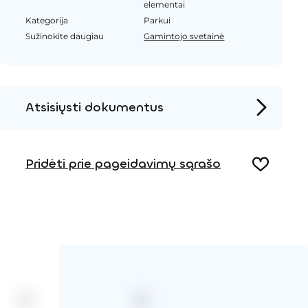
elementai
Kategorija
Parkui
Sužinokite daugiau
Gamintojo svetainė
Atsisiųsti dokumentus
Produkto puslapis
Pridėti prie pageidavimų sąrašo