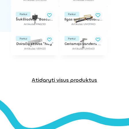
Parkui
Parkui
Šiukšliadėžė "Basculante", dviguba
Ilgas suolas "Gavarres"
Artikulas: PA623D
Artikulas: UM311RD
Parkui
Parkui
Dviračių stovas "Mey"
Geriamojo vandens kolonėlė "Dual", dviguba
Artikulas: VBM20
Artikulas: UM540I
Atidaryti visus produktus