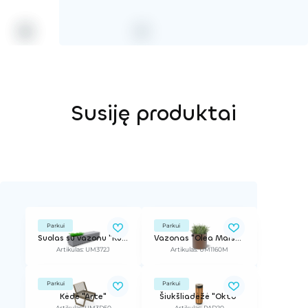
Susiję produktai
Parkui
Parkui
Suolas su vazonu "Kube"
Vazonas "Olea Marson"
Artikulas: UM372J
Artikulas: UM1160M
Parkui
Parkui
Kėdė "Arte"
Šiukšliadėžė "Okto"
Artikulas: UM3D50
Artikulas: PAD20