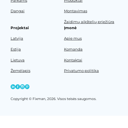
Parkams
Produktai
Dangai
Montavimas
Žaidimų aikštelių priežiūra
Projektai
Įmonė
Latvija
Apie mus
Estija
Komanda
Lietuva
Kontaktai
Žemėlapis
Privatumo politika
Copyright © Fixman, 2026. Visos teisės saugomos.