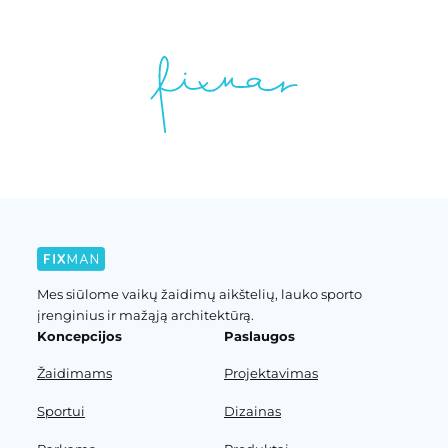
Mes siūlome vaikų žaidimų aikštelių, lauko sporto
įrenginius ir mažąją architektūrą.
Koncepcijos
Paslaugos
Žaidimams
Projektavimas
Sportui
Dizainas