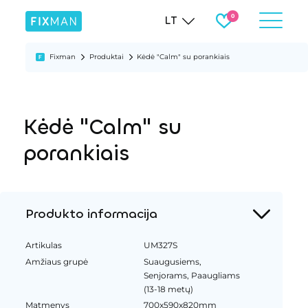
LT
Fixman
Produktai
Kėdė "Calm" su porankiais
Kėdė "Calm" su
porankiais
Produkto informacija
Artikulas
UM327S
Amžiaus grupė
Suaugusiems,
Senjorams, Paaugliams
(13-18 metų)
Matmenys
700x590x820mm