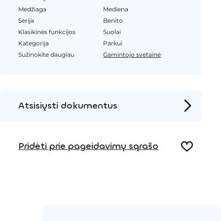
Medžiaga
Mediena
Serija
Benito
Klasikinės funkcijos
Suolai
Kategorija
Parkui
Sužinokite daugiau
Gamintojo svetainė
Atsisiųsti dokumentus
Produkto puslapis
Pridėti prie pageidavimų sąrašo