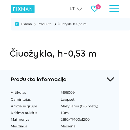
LT
Fixman
Produktai
Čiuožykla, h-0,53 m
Čiuožykla, h-0,53 m
Produkto informacija
Artikulas
M96009
Gamintojas
Lappset
Amžiaus grupė
Mažyliams (0-3 metų)
Kritimo aukštis
1.0m
Matmenys
2180x17400x1200
Medžiaga
Mediena