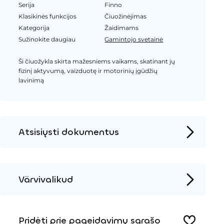
Serija
Finno
Klasikinės funkcijos
Čiuožinėjimas
Kategorija
Žaidimams
Sužinokite daugiau
Gamintojo svetainė
Ši čiuožykla skirta mažesniems vaikams, skatinant jų
fizinį aktyvumą, vaizduotę ir motorinių įgūdžių
lavinimą
Atsisiųsti dokumentus
Produkto puslapis
Įrengimo instrukcijos
Värvivalikud
2D DWG – Šoninis vaizdas
Mediena
2D DWG – Vaizdas iš viršaus
Pridėti prie pageidavimų sąrašo
3D DWG