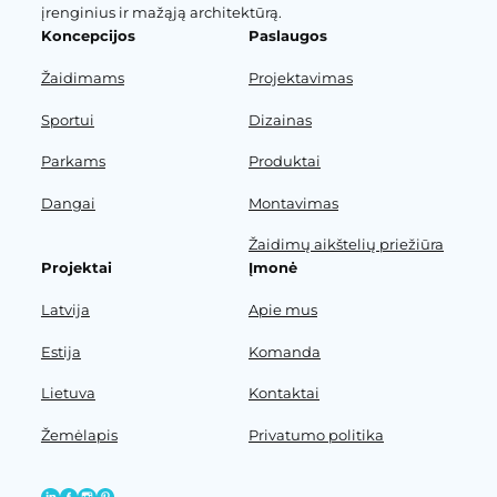
įrenginius ir mažąją architektūrą.
Koncepcijos
Paslaugos
Žaidimams
Projektavimas
Sportui
Dizainas
Parkams
Produktai
Dangai
Montavimas
Žaidimų aikštelių priežiūra
Projektai
Įmonė
Latvija
Apie mus
Estija
Komanda
Lietuva
Kontaktai
Žemėlapis
Privatumo politika