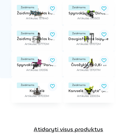
Žaidimams
Žaidimams
Žaidimų ir veiklos kompleksas
Spyruokliukas "Dinozauras"
Artikulas: 137840
Artikulas: 010503
Žaidimams
Žaidimams
Žaidimų ir veiklos kompleksas Skyline Town
Daugiafunkcė laipynė
Artikulas: 137770M
Artikulas: 137072M
Žaidimams
Žaidimams
Spyruokliukas "Paršelis"
Čiuožykla, h-0,87 m
Artikulas: 010516
Artikulas: 137017M
Žaidimams
Žaidimams
Karuselė
Karuselė "Varlytė" (vienvietė)
Artikulas: 137033M
Artikulas: 220034
Atidaryti visus produktus