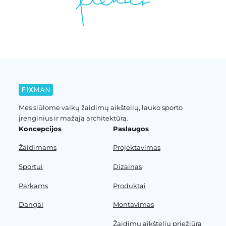
Mes siūlome vaikų žaidimų aikštelių, lauko sporto
įrenginius ir mažąją architektūrą.
Koncepcijos
Paslaugos
Žaidimams
Projektavimas
Sportui
Dizainas
Parkams
Produktai
Dangai
Montavimas
Žaidimų aikštelių priežiūra