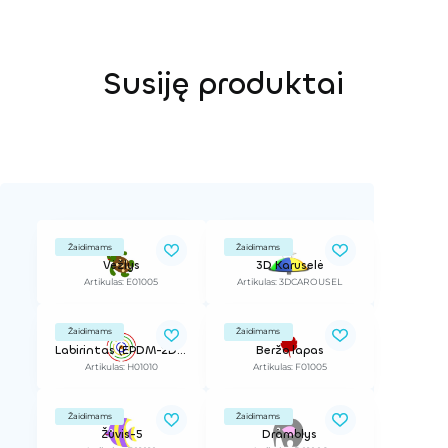
Susiję produktai
Žaidimams
Žaidimams
Vėžlys
3D Karuselė
Artikulas: E01005
Artikulas: 3DCAROUSEL
Žaidimams
Žaidimams
Labirintas (EPDM-2D) D=237cm
Beržo lapas
Artikulas: H01010
Artikulas: F01005
Žaidimams
Žaidimams
Žuvis-5
Dramblys