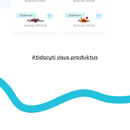
Artikulas: E01010
Artikulas: D01006
Žaidimams
Žaidimams
3D Krabas
Krabas
Artikulas: 3DCRAB
Artikulas: E01006
Atidaryti visus produktus