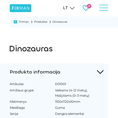
LT
Fixman
Produktai
Dinozauras
Dinozauras
Produkto informacija
Artikulas
D01001
Amžiaus grupė
Vaikams (4-12 metų),
Mažyliams (0-3 metų)
Matmenys
1100x720x10mm
Medžiaga
Guma
Serija
Dangos elementai