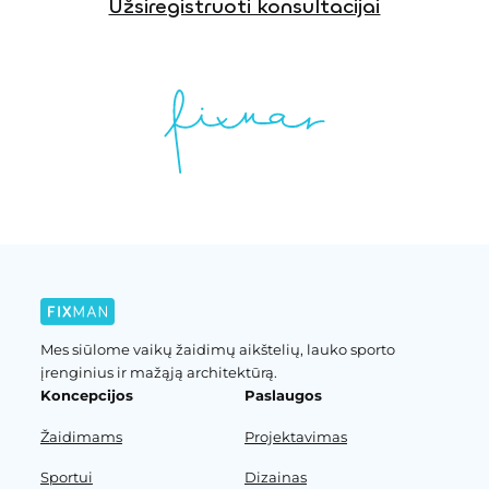
Užsiregistruoti konsultacijai
Mes siūlome vaikų žaidimų aikštelių, lauko sporto
įrenginius ir mažąją architektūrą.
Koncepcijos
Paslaugos
Žaidimams
Projektavimas
Sportui
Dizainas