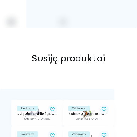
Susiję produktai
Žaidimams
Žaidimams
Dviguba tinklinė piramidė, h - 5,7 m
Žaidimų ir veiklos kompleksas
Artikulas: GSW2002
Artikulas: GSSV1011
Žaidimams
Žaidimams