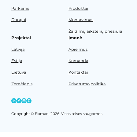
Parkams
Produktai
Dangai
Montavimas
Žaidimų aikštelių priežiūra
Projektai
Įmonė
Latvija
Apie mus
Estija
Komanda
Lietuva
Kontaktai
Žemėlapis
Privatumo politika
Copyright © Fixman, 2026. Visos teisės saugomos.