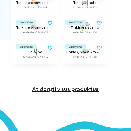
Tinklinė piramidė, h - 3 m
Tinklų tunelis
Artikulas: GSWS03
Artikulas: GSNSE12
Žaidimams
Žaidimams
Tinklinė piramidė, h - 7,5 m
Tinklinė sistema
Artikulas: GSW1003
Artikulas: GSRH202
Žaidimams
Žaidimams
Laipynė
Tinklas, 3 m x 3 m x 2,5 m
Artikulas: GSPDE04
Artikulas: GSNSE01
Atidaryti visus produktus