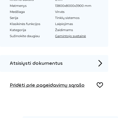
Matmenys
13800x8000x3900 mm
Medžiaga
Virvės
Serija
Tinklų sistemos
Klasikinės funkcijos
Laipiojimas
Kategorija
Žaidimams
Sužinokite daugiau
Gamintojo svetainė
Atsisiųsti dokumentus
Produkto puslapis
Pridėti prie pageidavimų sąrašo