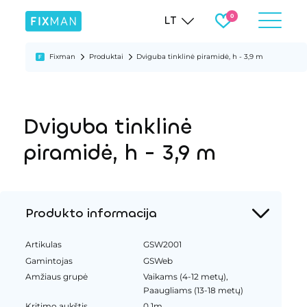
LT
Fixman
Produktai
Dviguba tinklinė piramidė, h - 3,9 m
Dviguba tinklinė
piramidė, h - 3,9 m
Produkto informacija
Artikulas
GSW2001
Gamintojas
GSWeb
Amžiaus grupė
Vaikams (4-12 metų),
Paaugliams (13-18 metų)
Kritimo aukštis
0.1m