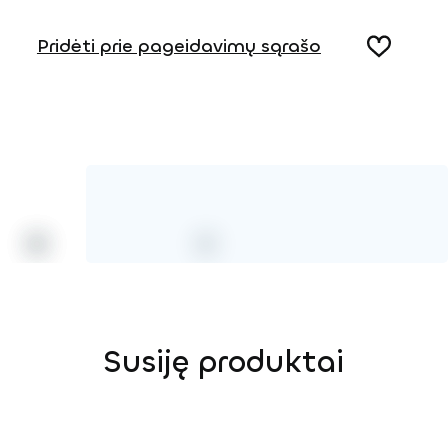
Produkto puslapis
Pridėti prie pageidavimų sąrašo
Susiję produktai