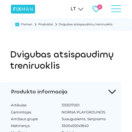
LT
Fixman
Produktai
Dvigubas atsispaudimų treniruoklis
Dvigubas atsispaudimų
treniruoklis
Produkto informacija
Artikulas
1313017001
Gamintojas
NORNA PLAYGROUNDS
Amžiaus grupė
Suaugusiems, Senjorams
Matmenys
3500x550x1840