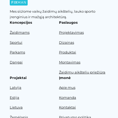
Mes siūlome vaikų žaidimų aikštelių, lauko sporto
įrenginius ir mažąją architektūrą.
Koncepcijos
Paslaugos
Žaidimams
Projektavimas
Sportui
Dizainas
Parkams
Produktai
Dangai
Montavimas
Žaidimų aikštelių priežiūra
Projektai
Įmonė
Latvija
Apie mus
Estija
Komanda
Lietuva
Kontaktai
Žemėlapis
Privatumo politika