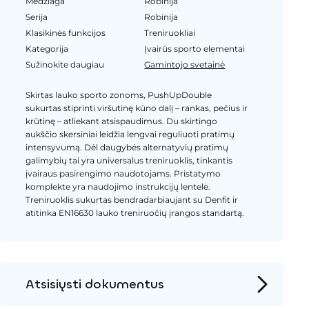
Medžiaga
Robinija
Serija
Robinija
Klasikinės funkcijos
Treniruokliai
Kategorija
Įvairūs sporto elementai
Sužinokite daugiau
Gamintojo svetainė
Skirtas lauko sporto zonoms, PushUpDouble
sukurtas stiprinti viršutinę kūno dalį – rankas, pečius ir
krūtinę – atliekant atsispaudimus. Du skirtingo
aukščio skersiniai leidžia lengvai reguliuoti pratimų
intensyvumą. Dėl daugybės alternatyvių pratimų
galimybių tai yra universalus treniruoklis, tinkantis
įvairaus pasirengimo naudotojams. Pristatymo
komplekte yra naudojimo instrukcijų lentelė.
Treniruoklis sukurtas bendradarbiaujant su Denfit ir
atitinka EN16630 lauko treniruočių įrangos standartą.
Atsisiųsti dokumentus