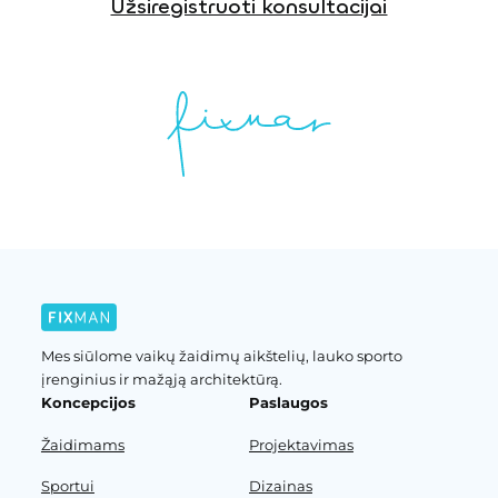
Užsiregistruoti konsultacijai
Mes siūlome vaikų žaidimų aikštelių, lauko sporto
įrenginius ir mažąją architektūrą.
Koncepcijos
Paslaugos
Žaidimams
Projektavimas
Sportui
Dizainas