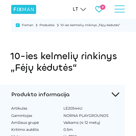
LT
Fixman
Produktai
10-ies kelmelių rinkinys „Fėjų kėdutės“
10-ies kelmelių rinkinys
„Fėjų kėdutės“
Produkto informacija
Artikulas
LE20544U
Gamintojas
NORNA PLAYGROUNDS
Amžiaus grupė
Vaikams (4-12 metų)
Kritimo aukštis
0.5m