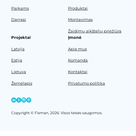
Parkams
Produktai
Dangai
Montavimas
Žaidimų aikštelių priežiūra
Projektai
Įmonė
Latvija
Apie mus
Estija
Komanda
Lietuva
Kontaktai
Žemėlapis
Privatumo politika
Copyright © Fixman, 2026. Visos teisės saugomos.