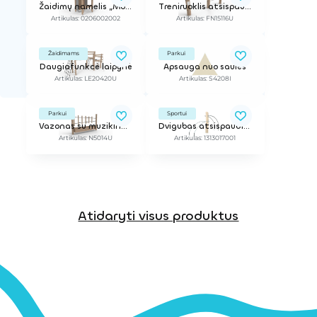
Žaidimų namelis „Molly“
Treniruoklis atsispaudimams
Artikulas: 0206002002
Artikulas: FN15116U
Žaidimams
Parkui
Daugiafunkcė laipynė
Apsauga nuo saulės
Artikulas: LE20420U
Artikulas: S4208I
Parkui
Sportui
Vazonas su muzikine gama
Dvigubas atsispaudimų treniruoklis
Artikulas: N5014U
Artikulas: 1313017001
Atidaryti visus produktus