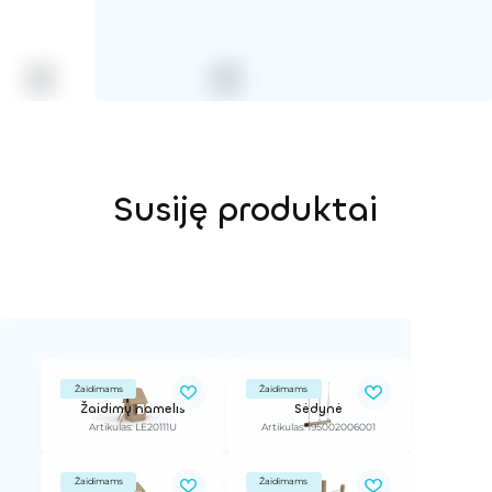
Susiję produktai
Žaidimams
Žaidimams
Žaidimų namelis
Sėdynė
Artikulas: LE20111U
Artikulas: 195002006001
Žaidimams
Žaidimams