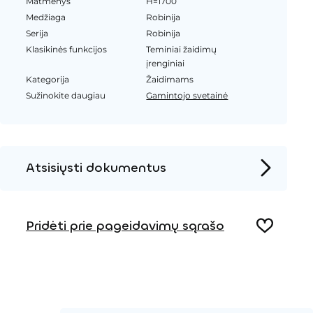
Matmenys
H=1700
Medžiaga
Robinija
Serija
Robinija
Klasikinės funkcijos
Teminiai žaidimų
įrenginiai
Kategorija
Žaidimams
Sužinokite daugiau
Gamintojo svetainė
Atsisiųsti dokumentus
Produkto puslapis
Pridėti prie pageidavimų sąrašo