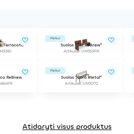
Parkui
k Terracota“
Suolas "Tor ReBnew"
UM328J
Artikulas: UM353PR
Parkui
icco ReBnew"
Suolas "Coro Metal"
PA664PR
Artikulas: UM3D72
Atidaryti visus produktus