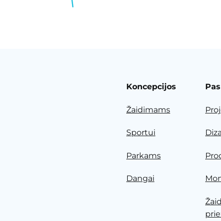
Koncepcijos
Pas
Žaidimams
Pro
Sportui
Diz
Parkams
Pro
Dangai
Mon
Žai
prie