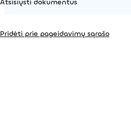
Atsisiųsti dokumentus
Produkto puslapis
Pridėti prie pageidavimų sąrašo