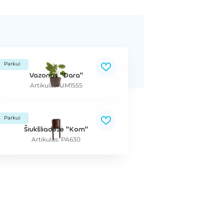
Parkui
Vazonas "Dara"
Artikulas: UM1555
Parkui
Šiukšliadėžė "Kom"
Artikulas: PA630