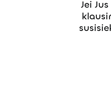
Jei Ju
klausi
susisi