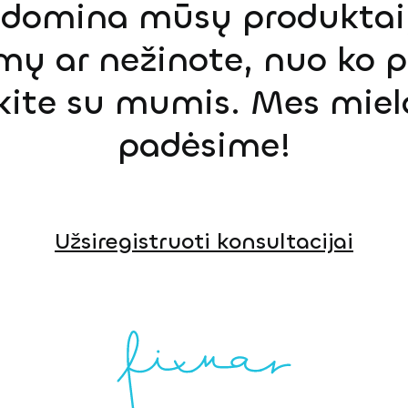
s domina mūsų produktai,
mų ar nežinote, nuo ko p
ekite su mumis. Mes miel
padėsime!
Užsiregistruoti konsultacijai