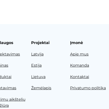
laugos
Projektai
Įmonė
jektavimas
Latvija
Apie mus
ainas
Estija
Komanda
duktai
Lietuva
Kontaktai
tavimas
Žemėlapis
Privatumo politika
dimų aikštelių
žiūra