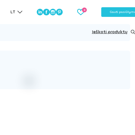
LT
Gauti pasiūlym
Ieškoti produktų