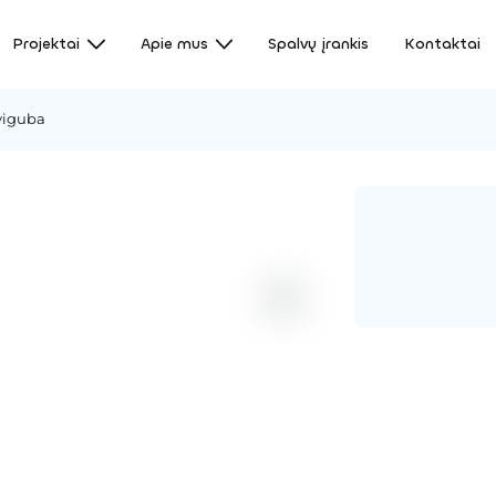
Projektai
Apie mus
Spalvų įrankis
Kontaktai
viguba