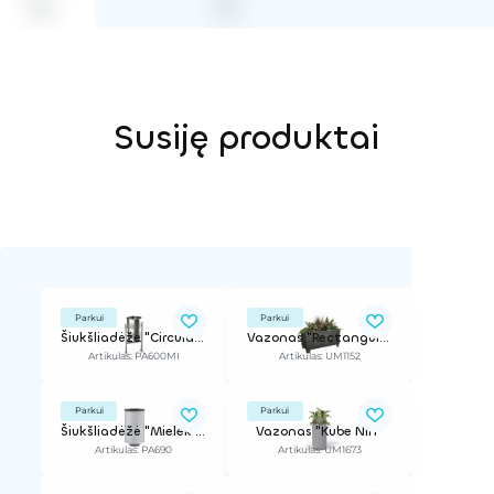
Susiję produktai
Parkui
Parkui
Šiukšliadėžė "Circular Inox"
Vazonas "Rectangular"
Artikulas: PA600MI
Artikulas: UM1152
Parkui
Parkui
Šiukšliadėžė "Mielek R"
Vazonas "Kube Nin"
Artikulas: PA690
Artikulas: UM1673