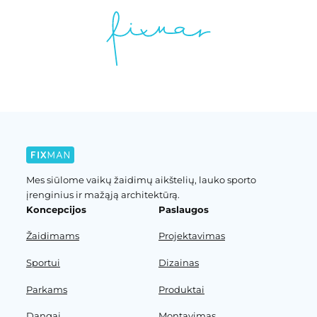
Mes siūlome vaikų žaidimų aikštelių, lauko sporto
įrenginius ir mažąją architektūrą.
Koncepcijos
Paslaugos
Žaidimams
Projektavimas
Sportui
Dizainas
Parkams
Produktai
Dangai
Montavimas