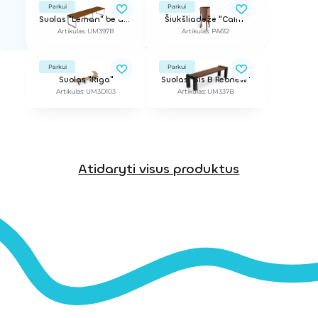
Parkui
Parkui
Suolas "Leman" be atlošo
Šiukšliadėžė "Calm"
Artikulas: UM397B
Artikulas: PA612
Parkui
Parkui
Suolas "Riga"
Suolas "Sis B Rebnew"
Artikulas: UM3D103
Artikulas: UM337B
Atidaryti visus produktus