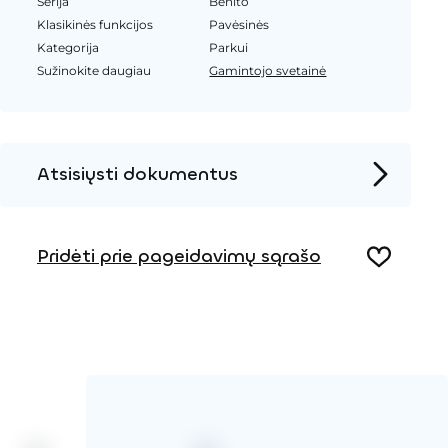
Serija
Benito
Klasikinės funkcijos
Pavėsinės
Kategorija
Parkui
Sužinokite daugiau
Gamintojo svetainė
Atsisiųsti dokumentus
Produkto puslapis
Pridėti prie pageidavimų sąrašo