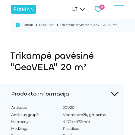
LT
Fixman
Produktai
Trikampė pavėsinė "GeoVELA" 20 m²
Trikampė pavėsinė
"GeoVELA" 20 m²
Produkto informacija
Artikulas
JGV20
Amžiaus grupė
Visoms amžių grupėms
Matmenys
4472x4472mm
Medžiaga
Plastikas