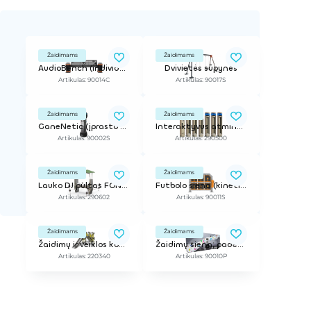
Žaidimams
Žaidimams
AudioBench (individualus dizainas)
Dvivietės sūpynės
Artikulas: 90014C
Artikulas: 90017S
Žaidimams
Žaidimams
GaneNetic (įprasto dizaino)
Interaktyvus atminties lavinimo įrenginys MEMO
Artikulas: 90002S
Artikulas: 290500
Žaidimams
Žaidimams
Lauko DJ pultas FONO (Cloxx)
Futbolo siena (kinetinė energija)
Artikulas: 290602
Artikulas: 90011S
Žaidimams
Žaidimams
Žaidimų ir veiklos kompleksas
Žaidimų siena, padengtas anti grafitine danga, užprogramuoti 4 žaidimai
Artikulas: 220340
Artikulas: 90010P