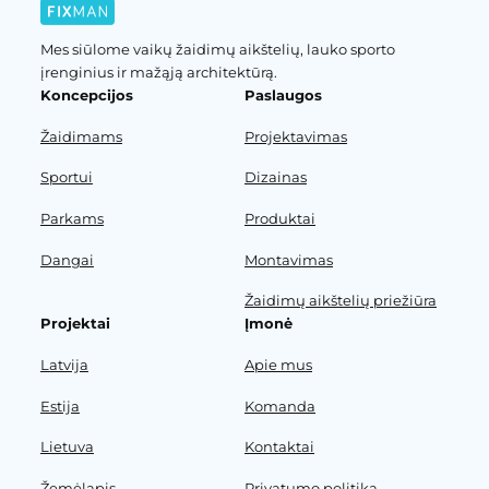
Mes siūlome vaikų žaidimų aikštelių, lauko sporto
įrenginius ir mažąją architektūrą.
Koncepcijos
Paslaugos
Žaidimams
Projektavimas
Sportui
Dizainas
Parkams
Produktai
Dangai
Montavimas
Žaidimų aikštelių priežiūra
Projektai
Įmonė
Latvija
Apie mus
Estija
Komanda
Lietuva
Kontaktai
Žemėlapis
Privatumo politika