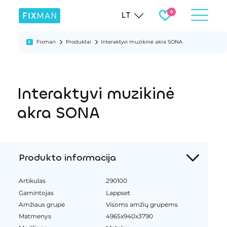
LT
Fixman
Produktai
Interaktyvi muzikinė akra SONA
Interaktyvi muzikinė
akra SONA
Produkto informacija
Artikulas
290100
Gamintojas
Lappset
Amžiaus grupė
Visoms amžių grupėms
Matmenys
4965x940x3790