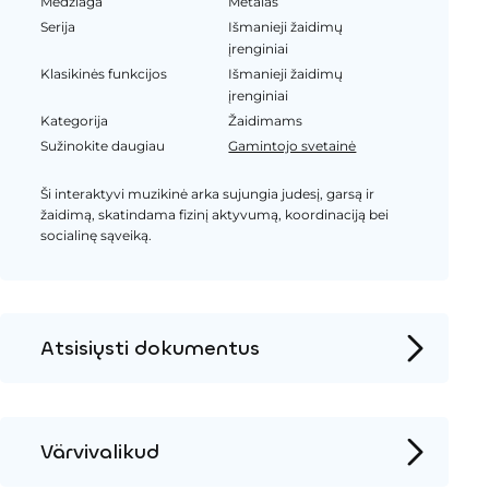
Medžiaga
Metalas
Serija
Išmanieji žaidimų
įrenginiai
Klasikinės funkcijos
Išmanieji žaidimų
įrenginiai
Kategorija
Žaidimams
Sužinokite daugiau
Gamintojo svetainė
Ši interaktyvi muzikinė arka sujungia judesį, garsą ir
žaidimą, skatindama fizinį aktyvumą, koordinaciją bei
socialinę sąveiką.
Atsisiųsti dokumentus
Produkto puslapis
Įrengimo instrukcijos
Värvivalikud
2D DWG – Vaizdas iš viršaus