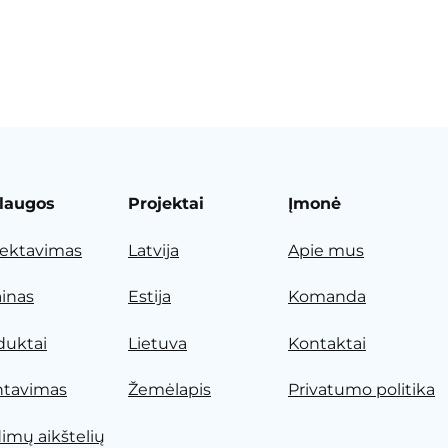
laugos
Projektai
Įmonė
jektavimas
Latvija
Apie mus
ainas
Estija
Komanda
duktai
Lietuva
Kontaktai
tavimas
Žemėlapis
Privatumo politika
dimų aikštelių