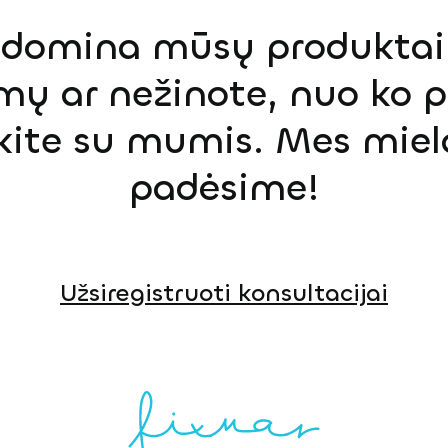
s domina mūsų produktai,
mų ar nežinote, nuo ko p
ekite su mumis. Mes miel
padėsime!
Užsiregistruoti konsultacijai