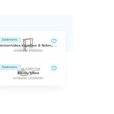
Žaidimams
Horizontalios kopėčios iš Robinia medienos
Artikulas: FN15110U
Žaidimams
Kliūčių trasa
Artikulas: LE20623U