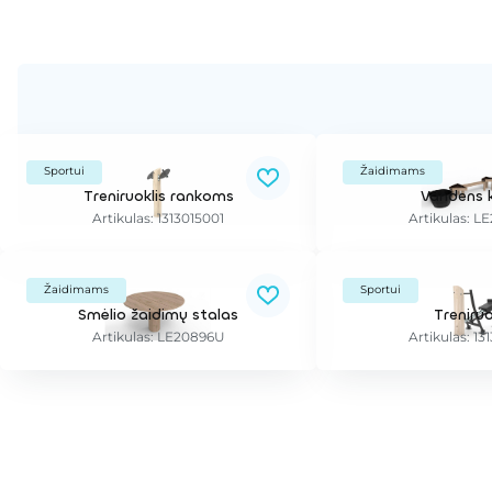
Sportui
Žaidimams
Treniruoklis rankoms
Vandens k
Artikulas: 1313015001
Artikulas: L
Žaidimams
Sportui
Smėlio žaidimų stalas
Treniruo
Artikulas: LE20896U
Artikulas: 13