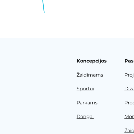
Koncepcijos
Pas
Žaidimams
Pro
Sportui
Diz
Parkams
Pro
Dangai
Mon
Žai