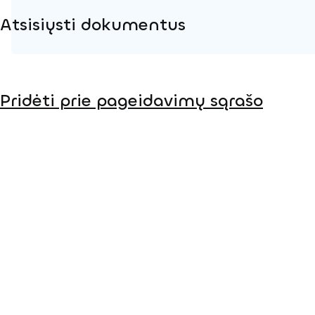
Atsisiųsti dokumentus
Produkto puslapis
Pridėti prie pageidavimų sąrašo