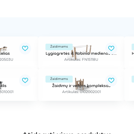
Žaidimams
elias
Lygiagretės iš Robinia medienos ir metalo
E20503U
Artikulas: FN15118U
Žaidimams
klis
Žaidimų ir veiklos kompleksas
13010001
Artikulas: 0102002001