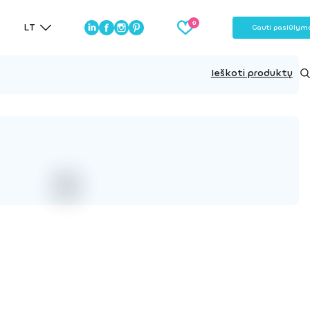
LT
Gauti pasiūlym
Ieškoti produktų