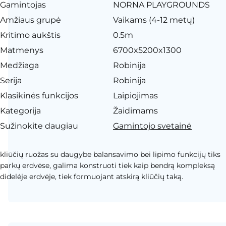
Gamintojas
NORNA PLAYGROUNDS
Amžiaus grupė
Vaikams (4-12 metų)
Kritimo aukštis
0.5m
Matmenys
6700x5200x1300
Medžiaga
Robinija
Serija
Robinija
Klasikinės funkcijos
Laipiojimas
Kategorija
Žaidimams
Sužinokite daugiau
Gamintojo svetainė
kliūčių ruožas su daugybe balansavimo bei lipimo funkcijų tiks
parkų erdvėse, galima konstruoti tiek kaip bendrą kompleksą
didelėje erdvėje, tiek formuojant atskirą kliūčių taką.