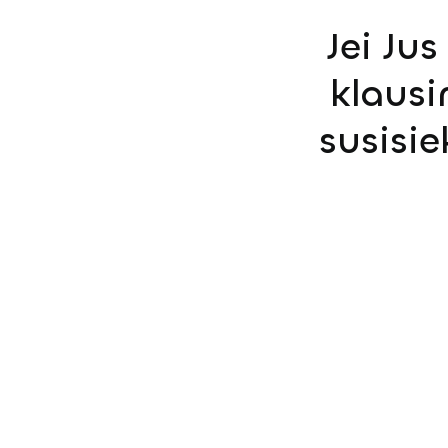
Jei Ju
klausi
susisi