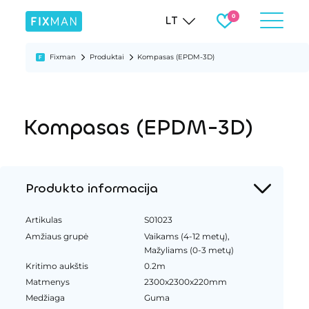
LT
Fixman
Produktai
Kompasas (EPDM-3D)
Kompasas (EPDM-3D)
Produkto informacija
Artikulas
S01023
Amžiaus grupė
Vaikams (4-12 metų),
Mažyliams (0-3 metų)
Kritimo aukštis
0.2m
Matmenys
2300x2300x220mm
Medžiaga
Guma