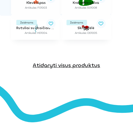
Klevo lapas
Krokodilo galva
Artikulas: F01003
Artikulas: E01008
Žaidimams
Žaidimams
Rutuliai su skaičiais 1-10 (EPDM 2D) D=30cm
Skruzdėlė
Artikulas: H01004
Artikulas: D01005
Atidaryti visus produktus