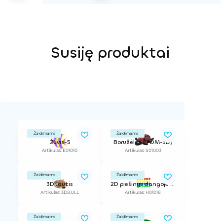
Susiję produktai
Žaidimams
Žaidimams
Žuvis-5
Boružėlė ( EPDM-3D)
Artikulas: E01010
Artikulas: S01003
Žaidimams
Žaidimams
3D Jautis
2D piešinys dangoje Twister mažas (EPDM 2D) D=18cm
Artikulas: 3DBULL
Artikulas: H01018
Žaidimams
Žaidimams