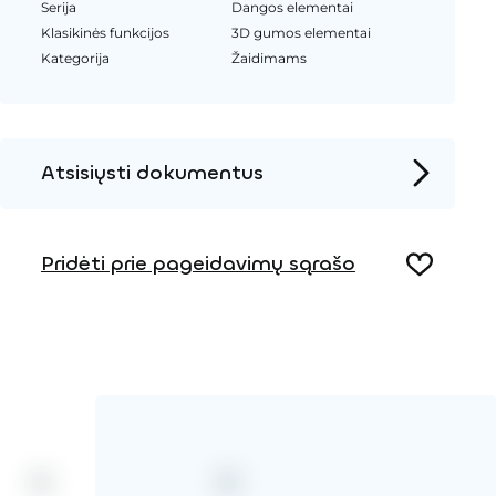
Serija
Dangos elementai
Klasikinės funkcijos
3D gumos elementai
Kategorija
Žaidimams
Atsisiųsti dokumentus
Produkto puslapis
Pridėti prie pageidavimų sąrašo