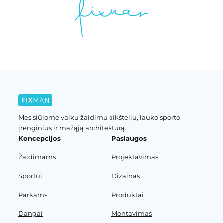
Mes siūlome vaikų žaidimų aikštelių, lauko sporto
įrenginius ir mažąją architektūrą.
Koncepcijos
Paslaugos
Žaidimams
Projektavimas
Sportui
Dizainas
Parkams
Produktai
Dangai
Montavimas