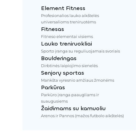
Element Fitness
Profesionalios lauko aikštelės
universalioms treniruotėms
Fitnesas
Fitneso elementai visiems
Lauko treniruokliai
Sporto įranga su reguliuojamais svoriais
Boulderingas
Dirbtinės laipiojimo sienelės
Senjorų sportas
Mankšta vyresnio amžiaus žmonėms
Parkūras
Parkūro įranga paaugliams ir
suaugusiems
Žaidimams su kamuoliu
Arenos ir Pannos (mažos futbolo aikštelės)