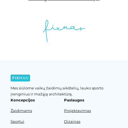
Mes siūlome vaikų žaidimų aikštelių, lauko sporto
įrenginius ir mažąją architektūrą.
Koncepcijos
Paslaugos
Žaidimams
Projektavimas
Sportui
Dizainas