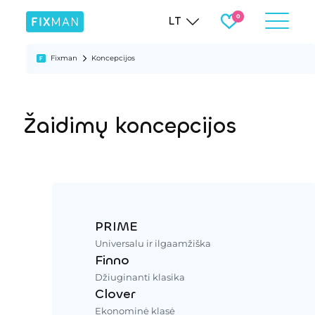
LT
Fixman
Koncepcijos
Žaidimų koncepcijos
PRIME
Universalu ir ilgaamžiška
Finno
Džiuginanti klasika
Clover
Ekonominė klasė