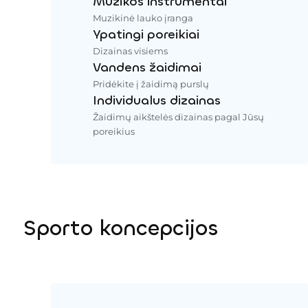
Muzikos instrumentai
Muzikinė lauko įranga
Ypatingi poreikiai
Dizainas visiems
Vandens žaidimai
Pridėkite į žaidimą purslų
Individualus dizainas
Žaidimų aikštelės dizainas pagal Jūsų
poreikius
Sporto koncepcijos