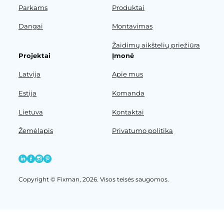
Parkams
Produktai
Dangai
Montavimas
Žaidimų aikštelių priežiūra
Projektai
Įmonė
Latvija
Apie mus
Estija
Komanda
Lietuva
Kontaktai
Žemėlapis
Privatumo politika
Copyright © Fixman, 2026. Visos teisės saugomos.