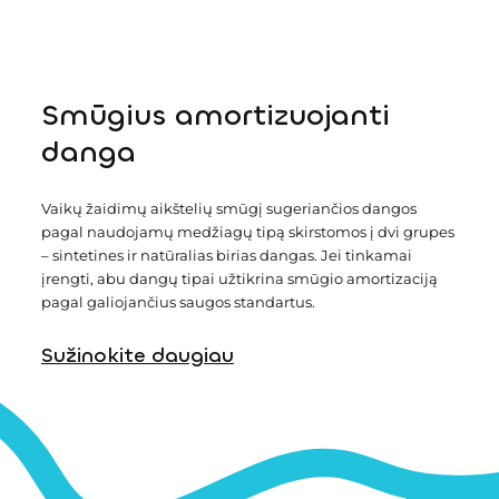
Smūgius amortizuojanti
danga
Vaikų žaidimų aikštelių smūgį sugeriančios dangos
pagal naudojamų medžiagų tipą skirstomos į dvi grupes
– sintetines ir natūralias birias dangas. Jei tinkamai
įrengti, abu dangų tipai užtikrina smūgio amortizaciją
pagal galiojančius saugos standartus.
Sužinokite daugiau