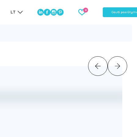
LT
Gauti pasiūlym