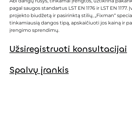
Abi dangų rūšys, tinkamai įrengtos, užtikrina pak
pagal saugos standartus LST EN 1176 ir LST EN 1177. Į
projekto biudžetą ir pasirinktą stilių, „Fixman“ speci
tinkamiausią dangos tipą, apskaičiuoti jos kainą ir pa
įrengimo sprendimų.
Užsiregistruoti konsultacijai
Spalvų įrankis