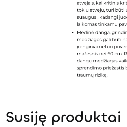
atvejais, kai kritinis k
tokiu atveju, turi būti 
suaugusi, kadangi juo
laikomas tinkamu pavi
Medinė danga, grindiny
medžiagos gali būti n
įrenginiai neturi priver
mažesnis nei 60 cm. 
dangų medžiagas vaikų 
sprendimo priežastis 
traumų riziką.
Susiję produktai