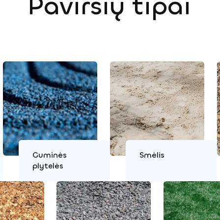
Paviršių tipai
Guminės
Smėlis
plytelės