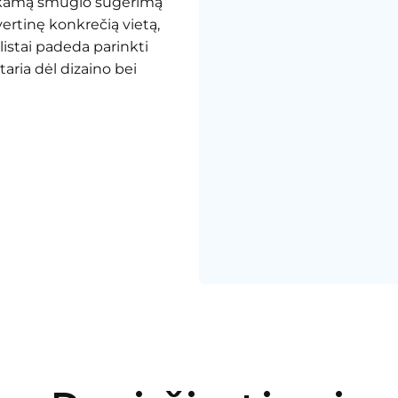
ankamą smūgio sugėrimą
vertinę konkrečią vietą,
alistai padeda parinkti
taria dėl dizaino bei