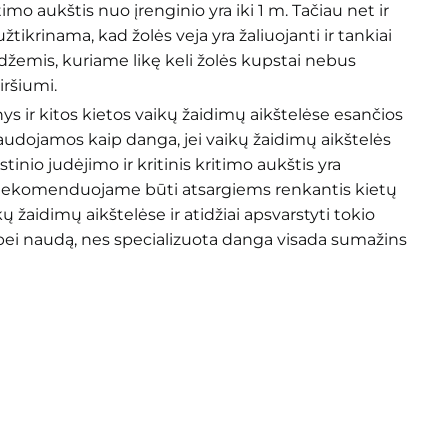
ritimo aukštis nuo įrenginio yra iki 1 m. Tačiau net ir
užtikrinama, kad žolės veja yra žaliuojanti ir tankiai
džemis, kuriame likę keli žolės kupstai nebus
ršiumi.
s ir kitos kietos vaikų žaidimų aikštelėse esančios
audojamos kaip danga, jei vaikų žaidimų aikštelės
stinio judėjimo ir kritinis kritimo aukštis yra
Rekomenduojame būti atsargiems renkantis kietų
žaidimų aikštelėse ir atidžiai apsvarstyti tokio
bei naudą, nes specializuota danga visada sumažins