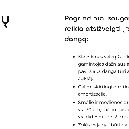
kiemuose, švietimo įstaigose
tų
Pagrindiniai saugos
reikia atsižvelgti 
dangą:
Kiekvienas vaikų žaidim
gamintojas dažniausi
paviršiaus danga turi a
aukštį.
Galimi skirtingi dirbt
amortizaciją.
Smėlio ir medienos dr
yra 30 cm, tačiau tais a
yra didesnis nei 2 m, 
Žolės veja gali būti n