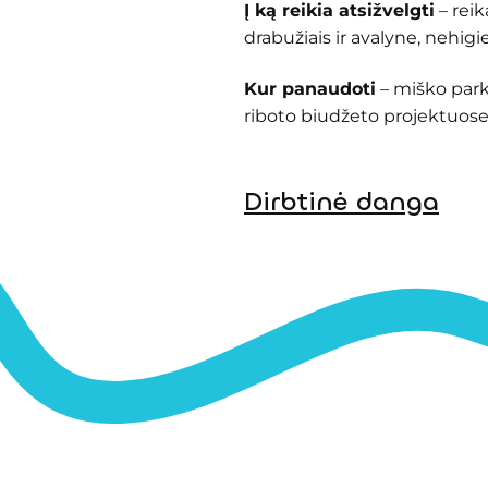
Į ką reikia atsižvelgti
– reik
drabužiais ir avalyne, nehigi
Kur panaudoti
– miško park
riboto biudžeto projektuose
Dirbtinė danga
Guminės plytelės, gumos
dirbtinė žolė, gumos mul
Kodėl verta rinktis
– higien
paprastesnė ir ekonomiškesn
aplinka.
Kur panaudoti
– miesto ai