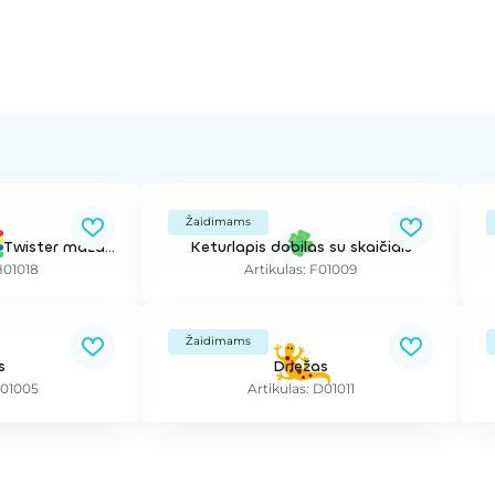
Žaidimams
2D piešinys dangoje Twister mažas (EPDM 2D) D=18cm
Keturlapis dobilas su skaičiais
H01018
Artikulas: F01009
Žaidimams
s
Driežas
E01005
Artikulas: D01011