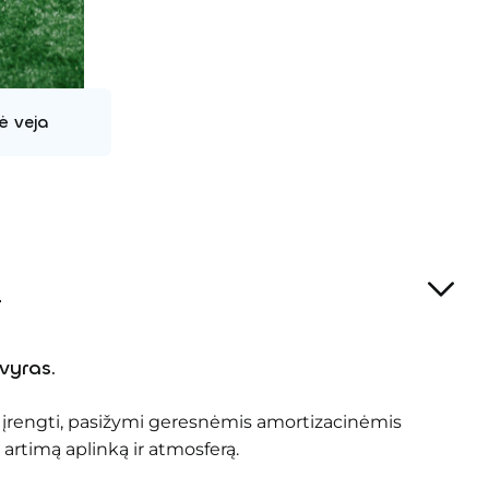
ė veja
a
vyras.
 įrengti, pasižymi geresnėmis amortizacinėmis
artimą aplinką ir atmosferą.