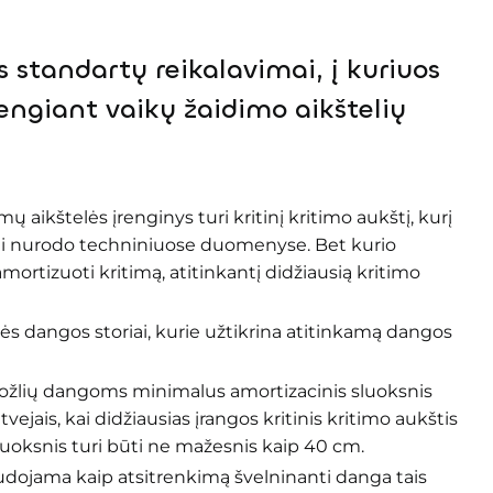
, lauko sporto aikštelėse.
 standartų reikalavimai, į kuriuos
įrengiant vaikų žaidimo aikštelių
ų aikštelės įrenginys turi kritinį kritimo aukštį, kurį
ai nurodo techniniuose duomenyse. Bet kurio
mortizuoti kritimą, atitinkantį didžiausią kritimo
inės dangos storiai, kurie užtikrina atitinkamą dangos
ožlių dangoms minimalus amortizacinis sluoksnis
tvejais, kai didžiausias įrangos kritinis kritimo aukštis
sluoksnis turi būti ne mažesnis kaip 40 cm.
audojama kaip atsitrenkimą švelninanti danga tais