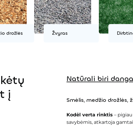
io drožlės
Žvyras
Dirbtin
ikėtų
Natūrali biri dang
t į
Smėlis, medžio drožlės, ž
Kodėl verta rinktis
– pigiau
savybėmis, atkartoja gamtai 