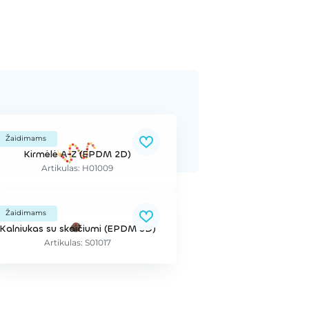
Žaidimams
Kirmėlė A-Z (EPDM 2D)
Artikulas: H01009
Žaidimams
Kalniukas su skaičiumi (EPDM 3D)
Artikulas: S01017