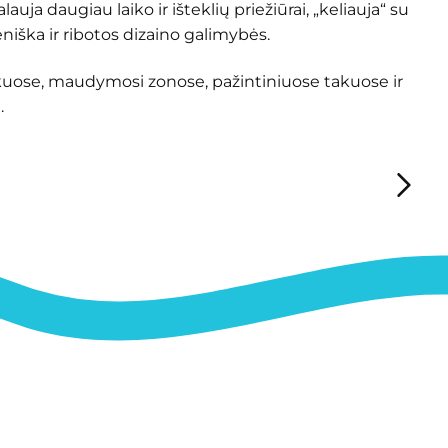
alauja daugiau laiko ir išteklių priežiūrai, „keliauja“ su
eniška ir ribotos dizaino galimybės.
uose, maudymosi zonose, pažintiniuose takuose ir
.
 granulių liejama danga (EPDM arba TPV),
čias.
iškiau, platesnė spalvų gama ir dizaino galimybės,
ė priežiūra, išlaikoma švaresnė ir tvarkingesnė
kštėse ir parkuose, gyvenamųjų namų kompleksų