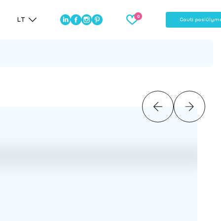
LT
Gauti pasiūlym