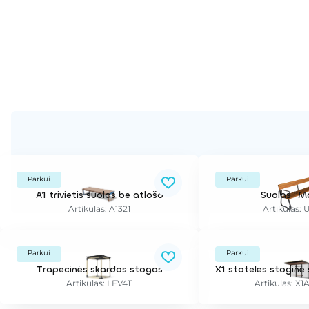
Parkui
Parkui
A1 trivietis suolas be atlošo
Suolas "M
Artikulas: A1321
Artikulas:
Parkui
Parkui
Trapecinės skardos stogas
Artikulas: LEV411
Artikulas: X