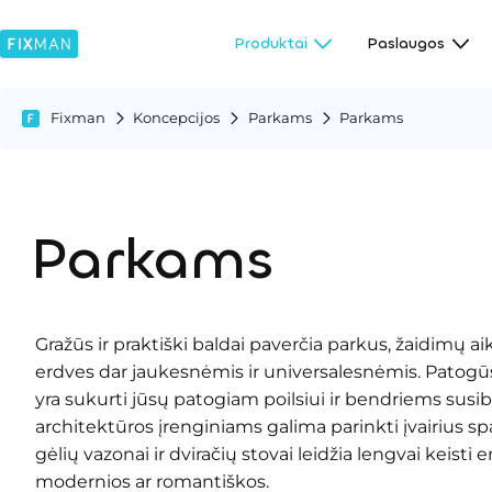
Produktai
Paslaugos
Fixman
Koncepcijos
Parkams
Parkams
Parkams
Gražūs ir praktiški baldai paverčia parkus, žaidimų ai
erdves dar jaukesnėmis ir universalesnėmis. Patogūs s
yra sukurti jūsų patogiam poilsiui ir bendriems su
architektūros įrenginiams galima parinkti įvairius sp
gėlių vazonai ir dviračių stovai leidžia lengvai keisti 
modernios ar romantiškos.