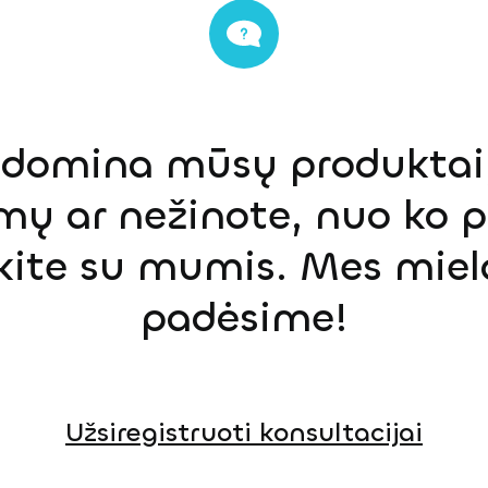
s domina mūsų produktai,
mų ar nežinote, nuo ko p
ekite su mumis. Mes miel
padėsime!
Užsiregistruoti konsultacijai