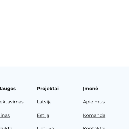
laugos
Projektai
Įmonė
jektavimas
Latvija
Apie mus
ainas
Estija
Komanda
duktai
Lietuva
Kontaktai