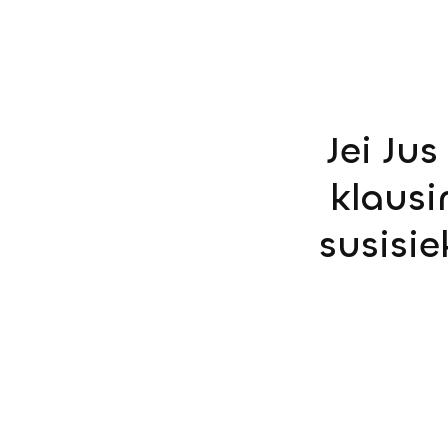
Jei Ju
klausi
susisi