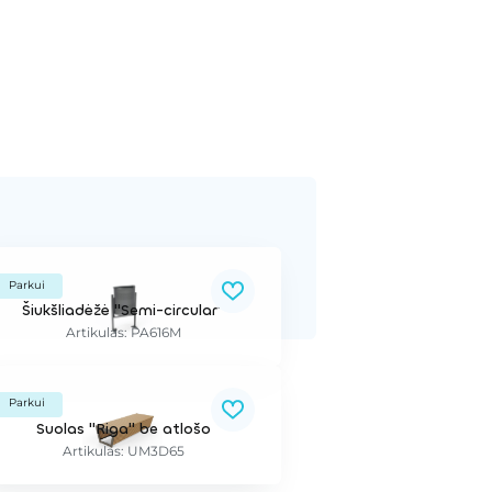
Parkui
Šiukšliadėžė "Semi-circular"
Artikulas: PA616M
Parkui
Suolas "Riga" be atlošo
Artikulas: UM3D65