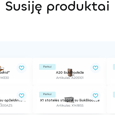
Susiję produktai
Parkui
adrid"
A20 šiukšliadėžė
 UM330
Artikulas: A205101
Parkui
X1 stotelės stoginė su apželdintu stogu
X1 stotelės stoginė su šiukšliadėže
1A300AZS
Artikulas: X1418SS