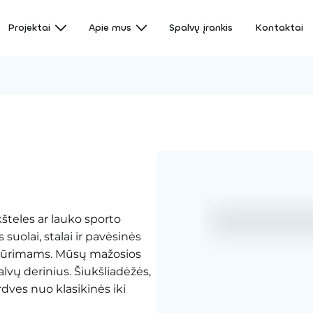
Projektai
Apie mus
Spalvų įrankis
Kontaktai
kšteles ar lauko sporto
uolai, stalai ir pavėsinės
sibūrimams. Mūsų mažosios
alvų derinius. Šiukšliadėžės,
erdves nuo klasikinės iki