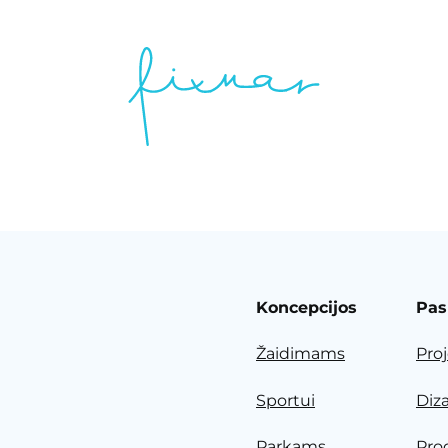
Koncepcijos
Pas
Žaidimams
Pro
Sportui
Diz
Parkams
Pro