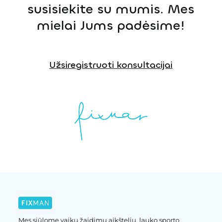
susisiekite su mumis. Mes
mielai Jums padėsime!
Užsiregistruoti konsultacijai
Mes siūlome vaikų žaidimų aikštelių, lauko sporto