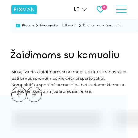
LT
Fixman
Koncepcijos
Sportui
Žaidimams su kamuoliu
Žaidimams su kamuoliu
Mūsų įvairios žaidimams su kamuoliu skirtos arenos siūlo
patikimus sprendimus kiekvienai sporto šakai.
Kompaktiška sportinė arena telpa bet kuriame kieme ar
parke, ten kur Jums jos labiausiai reikia.