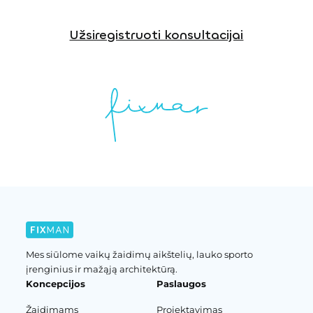
Užsiregistruoti konsultacijai
Mes siūlome vaikų žaidimų aikštelių, lauko sporto
įrenginius ir mažąją architektūrą.
Koncepcijos
Paslaugos
Žaidimams
Projektavimas