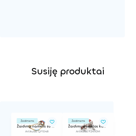
Susiję produktai
Žaidimams
Žaidimams
Žaidimų namelis su aikštele
Žaidimų ir veiklos kompleksas Vilja
Artikulas: QF1048
Artikulas: F24110M