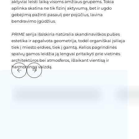
aktyviai leisti laiką visoms amžiaus grupėms. Tokia
aplinka skatina ne tik fizinį aktyvumą, bet ir ugdo
gebėjimą pažinti pasaulį per pojūčius, lavina
bendravimo įgūdžius.
PRIME
serija išsiskiria natūralia skandinaviškos pušies
estetika ir apgalvota geometrija, todėl organiškai įsilieja
tiek į miesto erdves, tiek į gamtą. Kelios pagrindinės
spalvų gamos leidžia ją lengvai pritaikyti prie vietinės
architektūros bei atmosferos, išlaikant vientisą ir
harmoningą vaizdą.