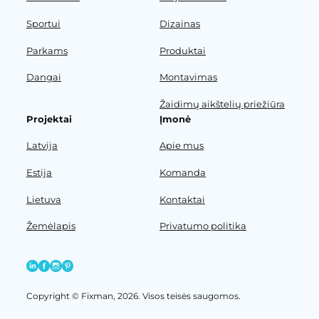
Sportui
Dizainas
Parkams
Produktai
Dangai
Montavimas
Žaidimų aikštelių priežiūra
Projektai
Įmonė
Latvija
Apie mus
Estija
Komanda
Lietuva
Kontaktai
Žemėlapis
Privatumo politika
Copyright © Fixman, 2026. Visos teisės saugomos.