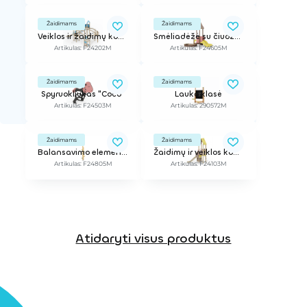
Žaidimams
Žaidimams
Veiklos ir žaidimų kompleksas Eeli
Smėliadėžė su čiuožykla, 3,2x2,75
Artikulas: F24202M
Artikulas: F24605M
Žaidimams
Žaidimams
Spyruokliukas "Coco"
Lauko klasė
Artikulas: F24503M
Artikulas: 290572M
Žaidimams
Žaidimams
Balansavimo elementas Loppan
Žaidimų ir veiklos kompleksas Lilli
Artikulas: F24805M
Artikulas: F24103M
Atidaryti visus produktus