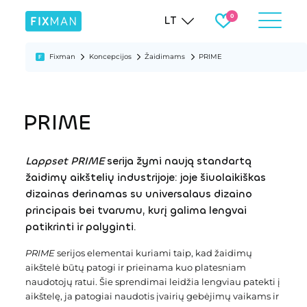
LT
Fixman
Koncepcijos
Žaidimams
PRIME
PRIME
Lappset PRIME
serija žymi naują standartą
žaidimų aikštelių industrijoje: joje šiuolaikiškas
dizainas derinamas su universalaus dizaino
principais bei tvarumu, kurį galima lengvai
patikrinti ir palyginti.
PRIME
serijos elementai kuriami taip, kad žaidimų
aikštelė būtų patogi ir prieinama kuo platesniam
naudotojų ratui. Šie sprendimai leidžia lengviau patekti į
aikštelę, ja patogiai naudotis įvairių gebėjimų vaikams ir