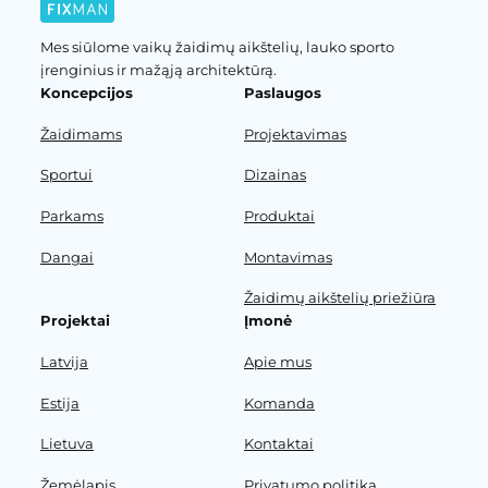
Mes siūlome vaikų žaidimų aikštelių, lauko sporto
įrenginius ir mažąją architektūrą.
Koncepcijos
Paslaugos
Žaidimams
Projektavimas
Sportui
Dizainas
Parkams
Produktai
Dangai
Montavimas
Žaidimų aikštelių priežiūra
Projektai
Įmonė
Latvija
Apie mus
Estija
Komanda
Lietuva
Kontaktai
Žemėlapis
Privatumo politika