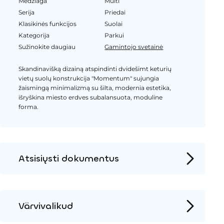
Medžiaga
Multi
Serija
Priedai
Klasikinės funkcijos
Suolai
Kategorija
Parkui
Sužinokite daugiau
Gamintojo svetainė
Skandinavišką dizainą atspindinti dvidešimt keturių
vietų suolų konstrukcija "Momentum" sujungia
žaismingą minimalizmą su šilta, modernia estetika,
išryškina miesto erdves subalansuota, moduline
forma.
Atsisiųsti dokumentus
Produkto puslapis
Įrengimo instrukcijos
Värvivalikud
2D DWG – Šoninis vaizdas