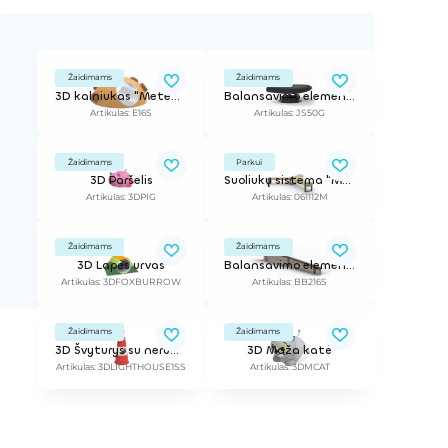
Žaidimams
Žaidimams
3D kalniukas "Meteoritas" su nerūdijančio plieno tuneliu
Balansavimo elementas, d - 0,5 m
Artikulas: E16S
Artikulas: JS50G
Žaidimams
Parkui
3D Paršelis
Suoliukų sistema "Momentum"
Artikulas: 3DPIG
Artikulas: 061112M
Žaidimams
Žaidimams
3D Lapės urvas
Balansavimo elementas, 2,16 m / Ant liejamos dangos ar dirbtinės žolės
Artikulas: 3DFOXBURROW
Artikulas: BB216S
Žaidimams
Žaidimams
3D Švyturys su nerūdijančio plieno elementais (tuneliu pasižiūrėjimui)
3D Maža katė
Artikulas: 3DLIGHTHOUSE1SS
Artikulas: 3DMCAT