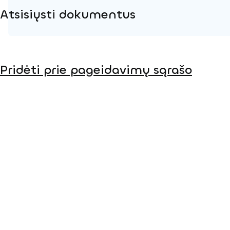
Atsisiųsti dokumentus
Produkto puslapis
Pridėti prie pageidavimų sąrašo