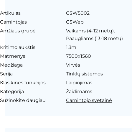
Artikulas
GSW5002
Gamintojas
GSWeb
Amžiaus grupė
Vaikams (4-12 metų),
Paaugliams (13-18 metų)
Kritimo aukštis
1.3m
Matmenys
7500x1560
Medžiaga
Virvės
Serija
Tinklų sistemos
Klasikinės funkcijos
Laipiojimas
Kategorija
Žaidimams
Sužinokite daugiau
Gamintojo svetainė