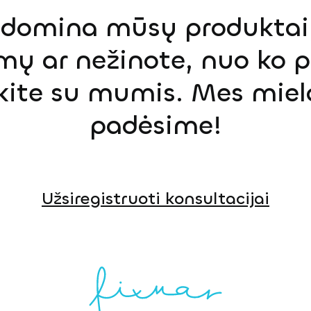
s domina mūsų produktai,
mų ar nežinote, nuo ko p
ekite su mumis. Mes miel
padėsime!
Užsiregistruoti konsultacijai