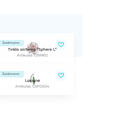
Žaidimams
Tinklo sistema "Sphere L"
Artikulas: GSW812
Žaidimams
Laipynė
Artikulas: GSPDE04