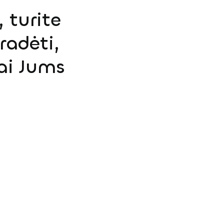
 turite
radėti,
ai Jums