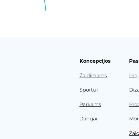
Koncepcijos
Pas
Žaidimams
Pro
Sportui
Diz
Parkams
Pro
Dangai
Mon
Žai