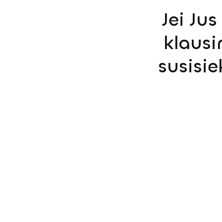
Jei Ju
klausi
susisi