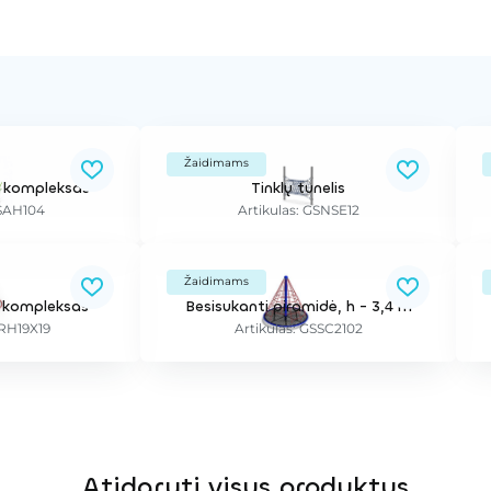
Žaidimams
os kompleksas
Tinklų tunelis
GSAH104
Artikulas: GSNSE12
Žaidimams
o kompleksas
Besisukanti piramidė, h - 3,4 m
SRH19X19
Artikulas: GSSC2102
Atidaryti visus produktus