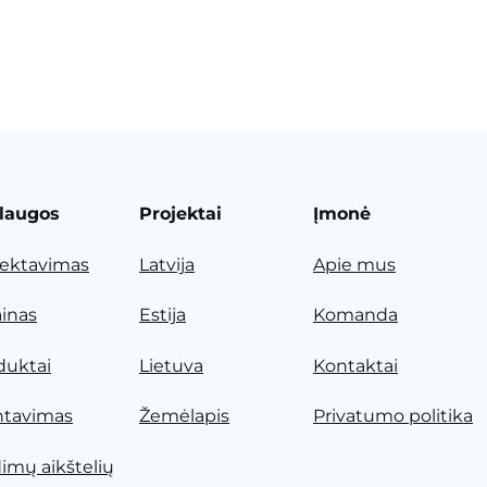
laugos
Projektai
Įmonė
jektavimas
Latvija
Apie mus
ainas
Estija
Komanda
duktai
Lietuva
Kontaktai
tavimas
Žemėlapis
Privatumo politika
dimų aikštelių