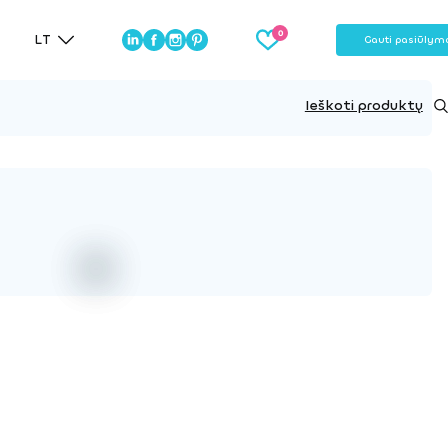
LT
Gauti pasiūlym
Ieškoti produktų