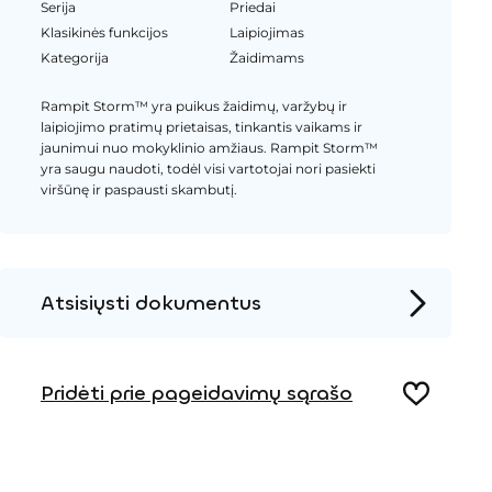
Serija
Priedai
Klasikinės funkcijos
Laipiojimas
Kategorija
Žaidimams
Rampit Storm™ yra puikus žaidimų, varžybų ir
laipiojimo pratimų prietaisas, tinkantis vaikams ir
jaunimui nuo mokyklinio amžiaus. Rampit Storm™
yra saugu naudoti, todėl visi vartotojai nori pasiekti
viršūnę ir paspausti skambutį.
Atsisiųsti dokumentus
Produkto puslapis
Pridėti prie pageidavimų sąrašo