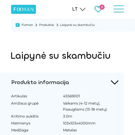
LT
Fixman
Produktai
Laipynė su skambučiu
Laipynė su skambučiu
Produkto informacija
Artikulas
45569001
Amžiaus grupė
Vaikams (4-12 metų),
Paaugliams (13-18 metų)
Kritimo aukštis
3.0m
Matmenys
103x103x4000mm
Medžiaga
Metalas