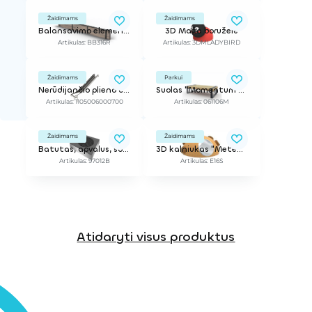
Žaidimams
Žaidimams
Balansavimo elementas, 3,16 m / Ant liejamos dangos ar dirbtinės žolės
3D Maža boruželė
Artikulas: BB316R
Artikulas: 3DMLADYBIRD
Žaidimams
Parkui
Nerūdijančio plieno čiuožykla, h-0,6 - 0,7 m
Suolas "Momentum Divan"
Artikulas: 1105006000700
Artikulas: 061106M
Žaidimams
Žaidimams
Batutas, apvalus, šokinėjimo erdvė D=1,43m (rėmas 2x2m)
3D kalniukas "Meteoritas" su nerūdijančio plieno tuneliu
Artikulas: 97012B
Artikulas: E16S
Atidaryti visus produktus