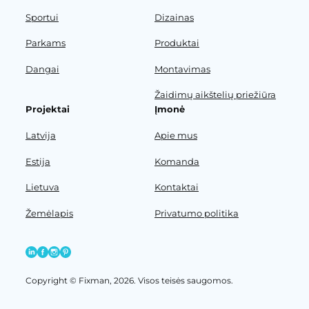
Sportui
Dizainas
Parkams
Produktai
Dangai
Montavimas
Žaidimų aikštelių priežiūra
Projektai
Įmonė
Latvija
Apie mus
Estija
Komanda
Lietuva
Kontaktai
Žemėlapis
Privatumo politika
Copyright © Fixman, 2026. Visos teisės saugomos.