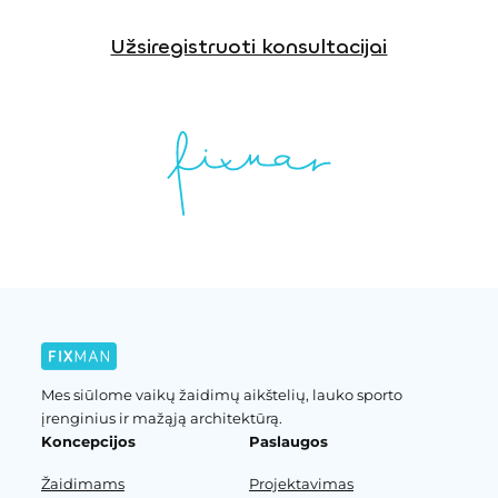
Užsiregistruoti konsultacijai
Mes siūlome vaikų žaidimų aikštelių, lauko sporto
įrenginius ir mažąją architektūrą.
Koncepcijos
Paslaugos
Žaidimams
Projektavimas