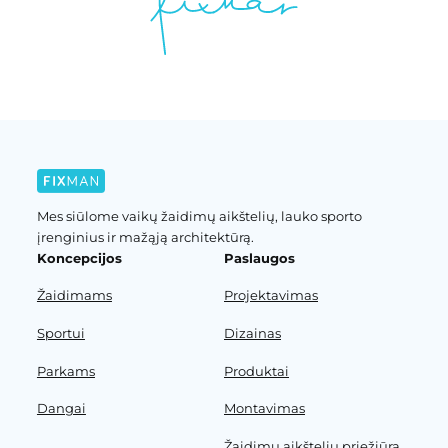
Mes siūlome vaikų žaidimų aikštelių, lauko sporto
įrenginius ir mažąją architektūrą.
Koncepcijos
Paslaugos
Žaidimams
Projektavimas
Sportui
Dizainas
Parkams
Produktai
Dangai
Montavimas
Žaidimų aikštelių priežiūra