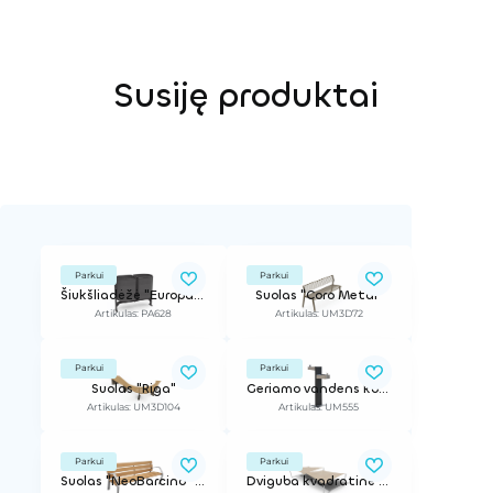
Susiję produktai
Parkui
Parkui
Šiukšliadėžė "Europa", dviguba
Suolas "Coro Metal"
Artikulas: PA628
Artikulas: UM3D72
Parkui
Parkui
Suolas "Riga"
Geriamo vandens kolonėlė "Tree", dviguba
Artikulas: UM3D104
Artikulas: UM555
Parkui
Parkui
Suolas "NeoBarcino" (medžio plastiko kompozitas)
Dviguba kvadratinė pavėsinė "GeoVELA" 128 m²