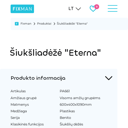
LT
Fixman
Produktai
Šiukšliadėžė "Eterna"
Šiukšliadėžė "Eterna"
Produkto informacija
Artikulas
PA661
Amžiaus grupė
Visoms amžių grupėms
Matmenys
600x400x1090mm
Medžiaga
Plastikas
Serija
Benito
Klasikinės funkcijos
Šiukšlių dėžės