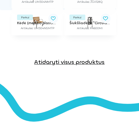
Artikulas: UM304NMTP
Artikulas: JGV128Q
Parkui
Parkui
Kėdė (medžio plastiko kompozitas)
Šiukšliadėžė "Circular Inox"
Artikulas: UM304NSMTP
Artikulas: PA600MI
Atidaryti visus produktus