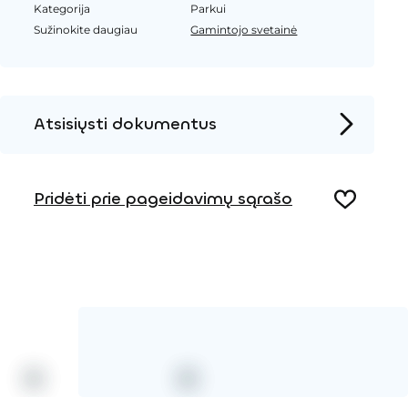
Kategorija
Parkui
Sužinokite daugiau
Gamintojo svetainė
Atsisiųsti dokumentus
Produkto puslapis
Pridėti prie pageidavimų sąrašo