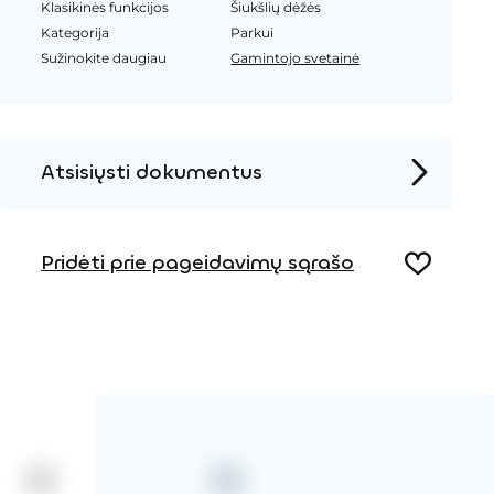
Klasikinės funkcijos
Šiukšlių dėžės
Kategorija
Parkui
Sužinokite daugiau
Gamintojo svetainė
Atsisiųsti dokumentus
Produkto puslapis
Pridėti prie pageidavimų sąrašo