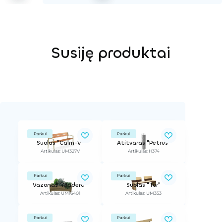
Susiję produktai
Parkui
Parkui
Suolas "Calm-V"
Atitvaras "Petrus"
Artikulas: UM327V
Artikulas: H374
Parkui
Parkui
Vazonas "Madera"
Suolas "Tor"
Artikulas: UM16401
Artikulas: UM353
Parkui
Parkui