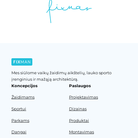
Mes siūlome vaikų žaidimų aikštelių, lauko sporto
įrenginius ir mažąją architektūrą.
Koncepcijos
Paslaugos
Žaidimams
Projektavimas
Sportui
Dizainas
Parkams
Produktai
Dangai
Montavimas