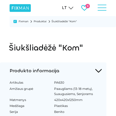
LT
Fixman
Produktai
Šiukšliadėžė "Kom"
Šiukšliadėžė "Kom"
Produkto informacija
Artikulas
PA630
Amžiaus grupė
Paaugliams (13-18 metų),
Suaugusiems, Senjorams
Matmenys
420x420x1250mm
Medžiaga
Plastikas
Serija
Benito