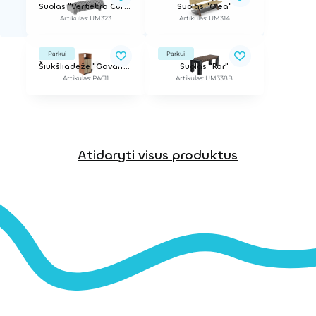
Suolas "Vertebra Curvo"
Suolas "Olea"
Artikulas: UM323
Artikulas: UM314
Parkui
Parkui
Šiukšliadėžė "Gavarres"
Suolas "Rar"
Artikulas: PA611
Artikulas: UM338B
Atidaryti visus produktus