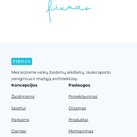
Mes siūlome vaikų žaidimų aikštelių, lauko sporto
įrenginius ir mažąją architektūrą.
Koncepcijos
Paslaugos
Žaidimams
Projektavimas
Sportui
Dizainas
Parkams
Produktai
Dangai
Montavimas