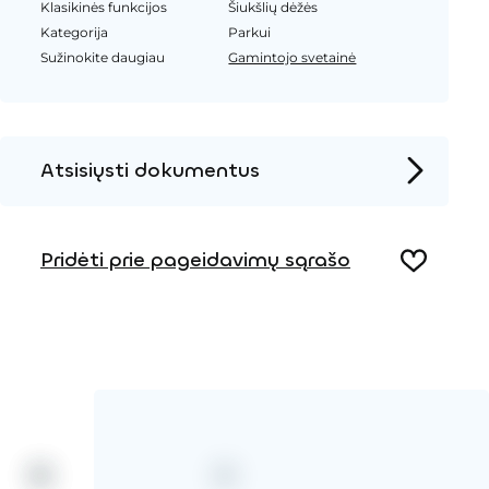
Klasikinės funkcijos
Šiukšlių dėžės
Kategorija
Parkui
Sužinokite daugiau
Gamintojo svetainė
Atsisiųsti dokumentus
Produkto puslapis
Pridėti prie pageidavimų sąrašo