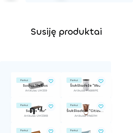
Susiję produktai
Parkui
Parkui
Suolas "Petrus"
Šiukšliadėžė "Mid"
Artikulas: UM359
Artikulas: PA688PE
Parkui
Parkui
Suolas "Rar"
Šiukšliadėžė "Citizen M"
Artikulas: UM338B
Artikulas: PA601M
Parkui
Parkui