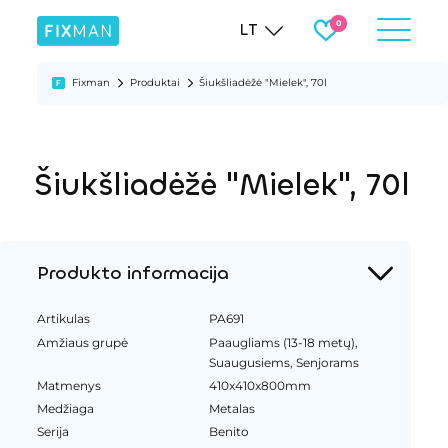
LT
Fixman
Produktai
Šiukšliadėžė "Mielek", 70l
Šiukšliadėžė "Mielek", 70l
Produkto informacija
Artikulas
PA691
Amžiaus grupė
Paaugliams (13-18 metų),
Suaugusiems, Senjorams
Matmenys
410x410x800mm
Medžiaga
Metalas
Serija
Benito