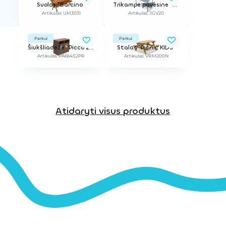
Suolas "Barcino"
Trikampė pavėsinė "GeoVELA" 20 m²
Artikulas: UM3031
Artikulas: JGV20
Parkui
Parkui
Šiukšliadėžė "Picco 2 ReBnew", rūšiavimui
Stalas "Picnic KIDS"
Artikulas: PA664S2PR
Artikulas: VRM200N
Atidaryti visus produktus