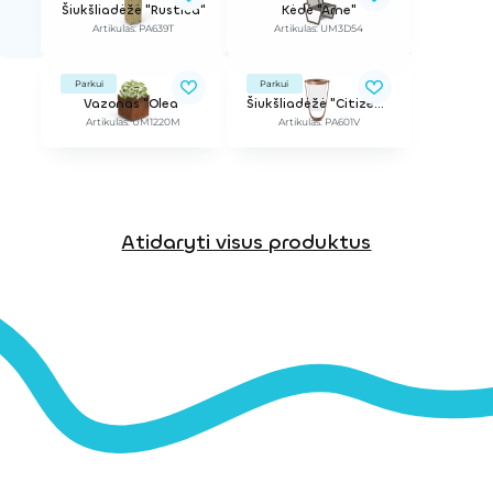
Šiukšliadėžė "Rustica"
Kėdė "Arne"
Artikulas: PA639T
Artikulas: UM3D54
Parkui
Parkui
Vazonas "Olea"
Šiukšliadėžė "Citizen V"
Artikulas: UM1220M
Artikulas: PA601V
Atidaryti visus produktus