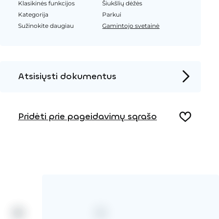
Klasikinės funkcijos
Šiukšlių dėžės
Kategorija
Parkui
Sužinokite daugiau
Gamintojo svetainė
Atsisiųsti dokumentus
Produkto puslapis
Pridėti prie pageidavimų sąrašo