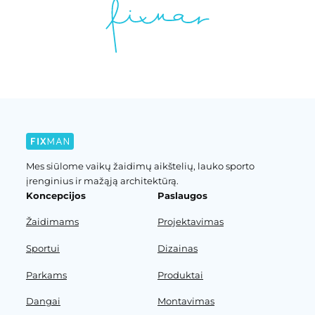
Mes siūlome vaikų žaidimų aikštelių, lauko sporto
įrenginius ir mažąją architektūrą.
Koncepcijos
Paslaugos
Žaidimams
Projektavimas
Sportui
Dizainas
Parkams
Produktai
Dangai
Montavimas