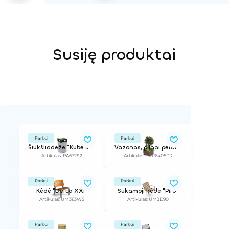
Susiję produktai
Parkui
Parkui
Šiukšliadėžė "Kube selectif"
Vazonas, pilnai perdirbtas polimeras
Artikulas: PA672S2
Artikulas: UM16405PR
Parkui
Parkui
Kėdė "Delta XXI"
Sukamoji kėdė "Piro"
Artikulas: UM363WS
Artikulas: UM3D90
Parkui
Parkui