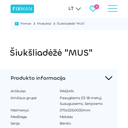
LT
Fixman
Produktai
Šiukšliadėžė "MUS"
Šiukšliadėžė "MUS"
Produkto informacija
Artikulas
PA624N
Amžiaus grupė
Paaugliams (13-18 metų),
Suaugusiems, Senjorams
Matmenys
370x325x1030mm
Medžiaga
Metalas
Serija
Benito