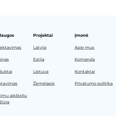
laugos
Projektai
Įmonė
jektavimas
Latvija
Apie mus
ainas
Estija
Komanda
duktai
Lietuva
Kontaktai
tavimas
Žemėlapis
Privatumo politika
dimų aikštelių
žiūra