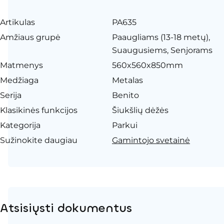
Artikulas
PA635
Amžiaus grupė
Paaugliams (13-18 metų),
Suaugusiems, Senjorams
Matmenys
560x560x850mm
Medžiaga
Metalas
Serija
Benito
Klasikinės funkcijos
Šiukšlių dėžės
Kategorija
Parkui
Sužinokite daugiau
Gamintojo svetainė
Atsisiųsti dokumentus