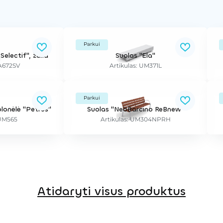
Parkui
Selectif", žalia
Suolas "Ela"
PA672SV
Artikulas: UM371L
Parkui
lonėlė "Petrus"
Suolas "NeoBarcino ReBnew"
 UM565
Artikulas: UM304NPRH
Atidaryti visus produktus