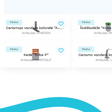
Parkui
Parkui
Geriamojo vandens kolonėlė "Atlas", dviguba
Šiukšliadėžė "Kube 
Artikulas: UM5112M
Artikulas: 
Parkui
Parkui
Kėdė "Kube P"
Geriamo vandens ko
Artikulas: UM372SLP
Artikulas: