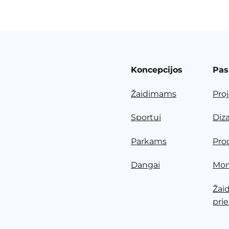
Koncepcijos
Pas
Žaidimams
Pro
Sportui
Diz
Parkams
Pro
Dangai
Mon
Žai
prie