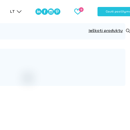
LT
Gauti pasiūlym
Ieškoti produktų