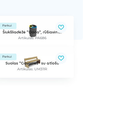
Parkui
Šiukšliadėžė "Doria", rūšiavimui
Artikulas: PA686
Parkui
Suolas "Gavarres" su atlošu
Artikulas: UM311R