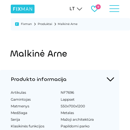
LT
Fixman
Produktai
Malkinė Arne
Malkinė Arne
Produkto informacija
Artikulas
NF7696
Gamintojas
Lappset
Matmenys
550x700x1200
Medžiaga
Metalas
Serija
Mažoji architektūra
Klasikinės funkcijos
Papildomi parko