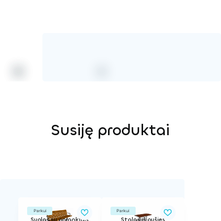
Susiję produktai
Parkui
Parkui
Suolas su porankiais
Stalas iš pušies