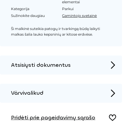
elementai
Kategorija
Parkui
Sužinokite daugiau
Gamintojo svetainė
Ši malkinė suteikia patogų ir tvarkingą būdą laikyti
malkas šalia lauko kepsninių ar kitose erdvėse.
Atsisiųsti dokumentus
Produkto puslapis
Įrengimo instrukcijos
Värvivalikud
2D DWG – Šoninis vaizdas
Metalas
2D DWG – Vaizdas iš viršaus
Pridėti prie pageidavimų sąrašo
3D DWG