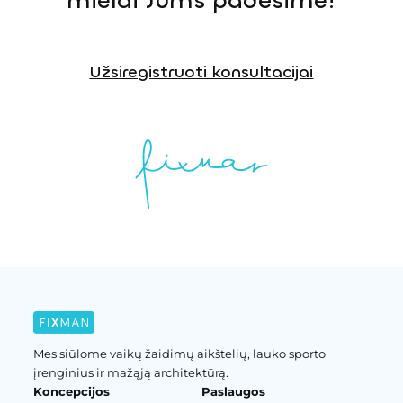
mielai Jums padėsime!
Užsiregistruoti konsultacijai
Mes siūlome vaikų žaidimų aikštelių, lauko sporto
įrenginius ir mažąją architektūrą.
Koncepcijos
Paslaugos