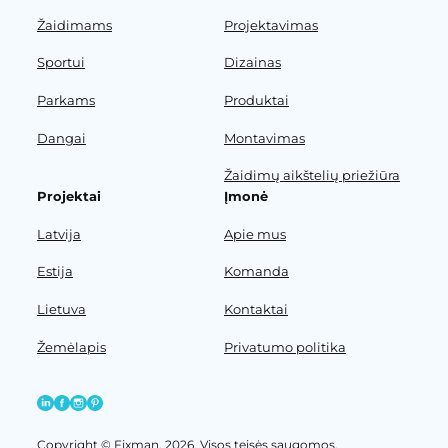
Žaidimams
Projektavimas
Sportui
Dizainas
Parkams
Produktai
Dangai
Montavimas
Žaidimų aikštelių priežiūra
Projektai
Įmonė
Latvija
Apie mus
Estija
Komanda
Lietuva
Kontaktai
Žemėlapis
Privatumo politika
Copyright © Fixman, 2026. Visos teisės saugomos.