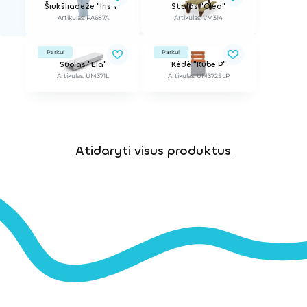
Šiukšliadėžė "Iris Y"
Stalas "Olea"
Artikulas: PA687A
Artikulas: VM314
Parkui
Parkui
Suolas "Ela"
Kėdė "Kube P"
Artikulas: UM371L
Artikulas: UM372SLP
Atidaryti visus produktus