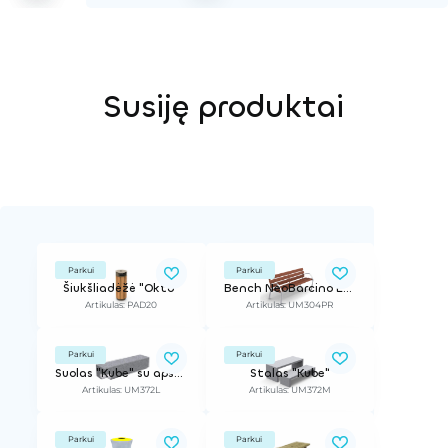
Susiję produktai
Parkui
Parkui
Šiukšliadėžė "Okto"
Bench NeoBarcino ECO
Artikulas: PAD20
Artikulas: UM304PR
Parkui
Parkui
Suolas "Kube" su apšvietimu
Stalas "Kube"
Artikulas: UM372L
Artikulas: UM372M
Parkui
Parkui