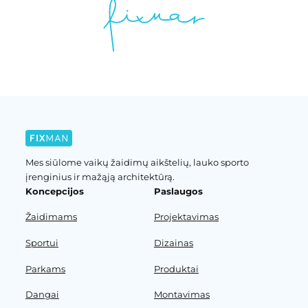
Mes siūlome vaikų žaidimų aikštelių, lauko sporto
įrenginius ir mažąją architektūrą.
Koncepcijos
Paslaugos
Žaidimams
Projektavimas
Sportui
Dizainas
Parkams
Produktai
Dangai
Montavimas