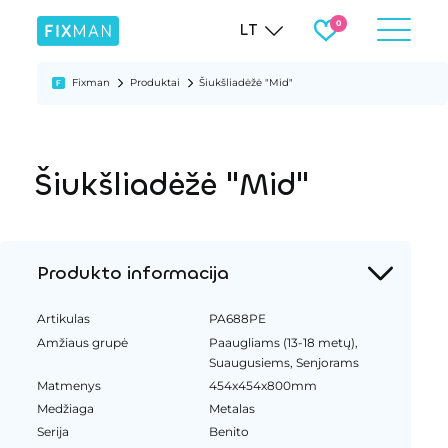
LT
Fixman
Produktai
Šiukšliadėžė "Mid"
Šiukšliadėžė "Mid"
Produkto informacija
Artikulas
PA688PE
Amžiaus grupė
Paaugliams (13-18 metų),
Suaugusiems, Senjorams
Matmenys
454x454x800mm
Medžiaga
Metalas
Serija
Benito