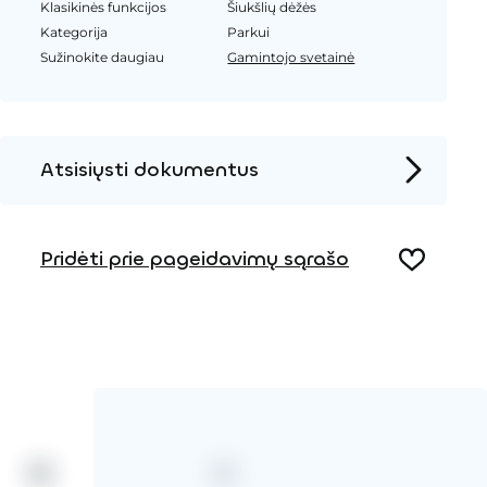
Klasikinės funkcijos
Šiukšlių dėžės
Kategorija
Parkui
Sužinokite daugiau
Gamintojo svetainė
Atsisiųsti dokumentus
Produkto puslapis
Pridėti prie pageidavimų sąrašo