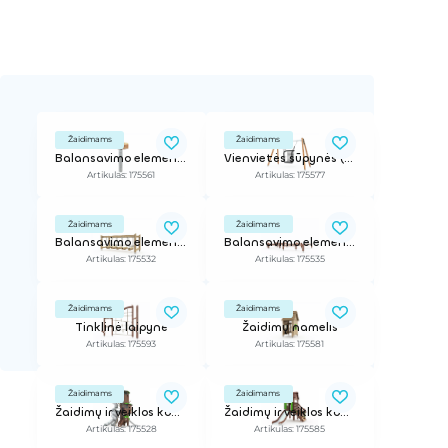
Žaidimams
Žaidimams
Balansavimo elementas
Vienvietės sūpynės (su sėdyne)
Artikulas: 175561
Artikulas: 175577
Žaidimams
Žaidimams
Balansavimo elementas
Balansavimo elementas
Artikulas: 175532
Artikulas: 175535
Žaidimams
Žaidimams
Tinklinė laipynė
Žaidimų namelis
Artikulas: 175593
Artikulas: 175581
Žaidimams
Žaidimams
Žaidimų ir veiklos kompleksas
Žaidimų ir veiklos kompleksas
Artikulas: 175528
Artikulas: 175585