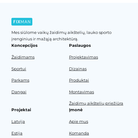
Mes siūlome vaikų žaidimų aikštelių, lauko sporto
įrenginius ir mažąją architektūrą.
Koncepcijos
Paslaugos
Žaidimams
Projektavimas
Sportui
Dizainas
Parkams
Produktai
Dangai
Montavimas
Žaidimų aikštelių priežiūra
Projektai
Įmonė
Latvija
Apie mus
Estija
Komanda