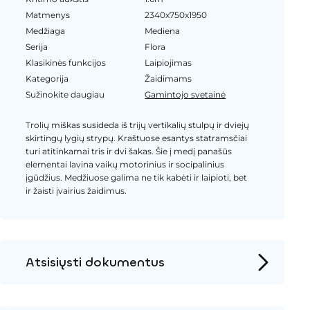
Matmenys
2340x750x1950
Medžiaga
Mediena
Serija
Flora
Klasikinės funkcijos
Laipiojimas
Kategorija
Žaidimams
Sužinokite daugiau
Gamintojo svetainė
Trolių miškas susideda iš trijų vertikalių stulpų ir dviejų
skirtingų lygių strypų. Kraštuose esantys statramsčiai
turi atitinkamai tris ir dvi šakas. Šie į medį panašūs
elementai lavina vaikų motorinius ir socipalinius
įgūdžius. Medžiuose galima ne tik kabėti ir laipioti, bet
ir žaisti įvairius žaidimus.
Atsisiųsti dokumentus
Produkto puslapis