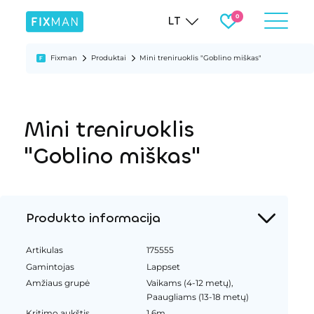
LT
Fixman
Produktai
Mini treniruoklis "Goblino miškas"
Mini treniruoklis
"Goblino miškas"
Produkto informacija
Artikulas
175555
Gamintojas
Lappset
Amžiaus grupė
Vaikams (4-12 metų),
Paaugliams (13-18 metų)
Kritimo aukštis
1.6m