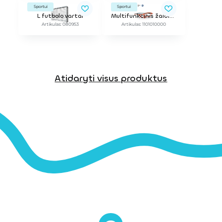
Sportui
Sportui
L futbolo vartai
Multifunkcinis žaidimų stalas TEQ™ ONE
Artikulas: 080953
Artikulas: 1101010000
Atidaryti visus produktus