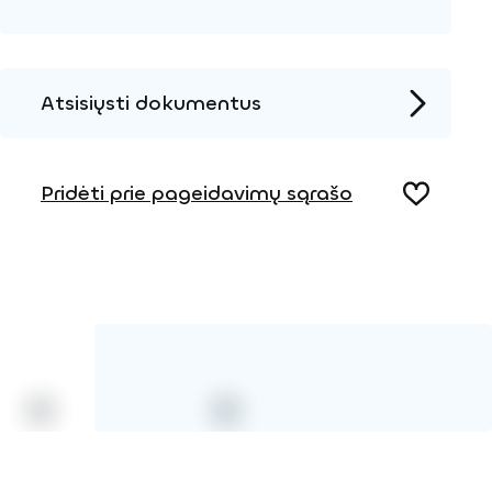
Atsisiųsti dokumentus
Produkto puslapis
Pridėti prie pageidavimų sąrašo