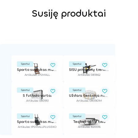
Susiję produktai
Sportui
Sportui
Sporto suoliukas mažas
SISU pritūpimų treniruoklis
Artikulas: IPSMALL
Artikulas: 081862
Sportui
Sportui
S futbolo vartai
Uždara teritorija mini futbolui
Artikulas: 080951
Artikulas: 080901M
Sportui
Sportui
Sporto suoliukas mažas (su rankų atramom, iš perdirbto plastiko)
Teqball table two
Artikulas: IPSMALLPLUSEKO
Artikulas: 820016