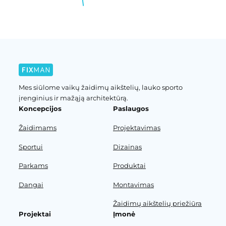
Mes siūlome vaikų žaidimų aikštelių, lauko sporto
įrenginius ir mažąją architektūrą.
Koncepcijos
Paslaugos
Žaidimams
Projektavimas
Sportui
Dizainas
Parkams
Produktai
Dangai
Montavimas
Žaidimų aikštelių priežiūra
Projektai
Įmonė