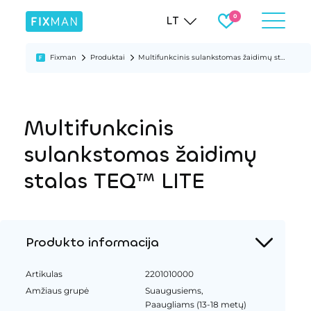
LT
Fixman
Produktai
Multifunkcinis sulankstomas žaidimų stalas TEQ™ LITE
Multifunkcinis
sulankstomas žaidimų
stalas TEQ™ LITE
Produkto informacija
Artikulas
2201010000
Amžiaus grupė
Suaugusiems,
Paaugliams (13-18 metų)