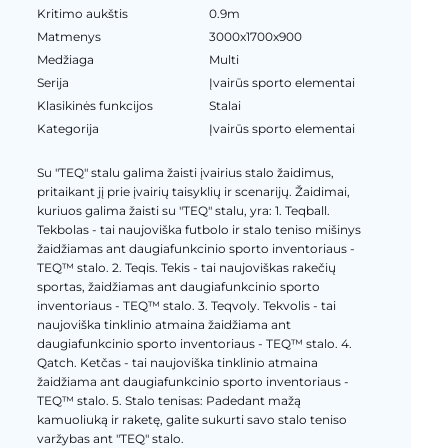
Kritimo aukštis
0.9m
Matmenys
3000x1700x900
Medžiaga
Multi
Serija
Įvairūs sporto elementai
Klasikinės funkcijos
Stalai
Kategorija
Įvairūs sporto elementai
Su "TEQ" stalu galima žaisti įvairius stalo žaidimus,
pritaikant jį prie įvairių taisyklių ir scenarijų. Žaidimai,
kuriuos galima žaisti su "TEQ" stalu, yra: 1. Teqball.
Tekbolas - tai naujoviška futbolo ir stalo teniso mišinys
žaidžiamas ant daugiafunkcinio sporto inventoriaus -
TEQ™ stalo. 2. Teqis. Tekis - tai naujoviškas rakečių
sportas, žaidžiamas ant daugiafunkcinio sporto
inventoriaus - TEQ™ stalo. 3. Teqvoly. Tekvolis - tai
naujoviška tinklinio atmaina žaidžiama ant
daugiafunkcinio sporto inventoriaus - TEQ™ stalo. 4.
Qatch. Ketčas - tai naujoviška tinklinio atmaina
žaidžiama ant daugiafunkcinio sporto inventoriaus -
TEQ™ stalo. 5. Stalo tenisas: Padedant mažą
kamuoliuką ir raketę, galite sukurti savo stalo teniso
varžybas ant "TEQ" stalo.