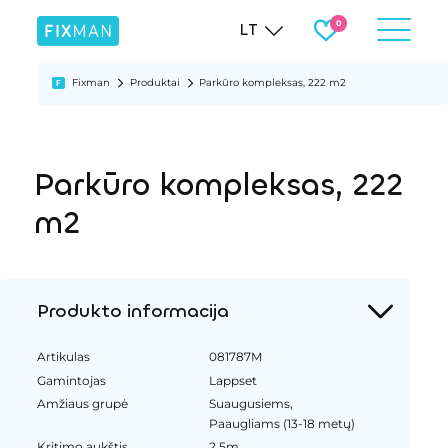
LT
Fixman
Produktai
Parkūro kompleksas, 222 m2
Parkūro kompleksas, 222
m2
Produkto informacija
Artikulas
081787M
Gamintojas
Lappset
Amžiaus grupė
Suaugusiems,
Paaugliams (13-18 metų)
Kritimo aukštis
2.5m