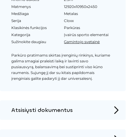
Matmenys
12920x10950x2450
Medžiaga
Metalas
Serija
Cloxx
Klasikinės funkcijos
Parkūras
Kategorija
Įvairūs sporto elementai
Sužinokite daugiau
Gamintojo svetainė
Parkūro pratimams skirtas įrenginių rinkinys, kuriame
galima smagiai praleisti laiką ir lavinti savo
pusiausvyrą, balansavimą bei sustiprinti viso kūno
raumenis. Sujungę jį dar su kitais papildomais
įrenginiais galite padaryti jį dar universalesnį.
Atsisiųsti dokumentus
Produkto puslapis
Įrengimo instrukcijos