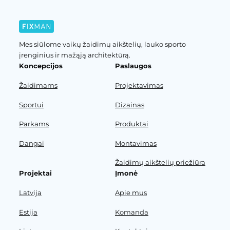
Mes siūlome vaikų žaidimų aikštelių, lauko sporto
įrenginius ir mažąją architektūrą.
Koncepcijos
Paslaugos
Žaidimams
Projektavimas
Sportui
Dizainas
Parkams
Produktai
Dangai
Montavimas
Žaidimų aikštelių priežiūra
Projektai
Įmonė
Latvija
Apie mus
Estija
Komanda