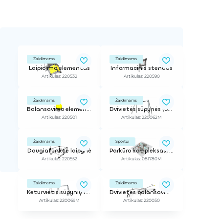
Žaidimams
Žaidimams
Laipiojimo elementas
Informacinis stendas
Artikulas: 220532
Artikulas: 220590
Žaidimams
Žaidimams
Balansavimo elementas
Dvivietės sūpynės (be sėdynių)
Artikulas: 220501
Artikulas: 220062M
Žaidimams
Sportui
Daugiafunkcė laipynė
Parkūro kompleksas, 110 m2
Artikulas: 220552
Artikulas: 081780M
Žaidimams
Žaidimams
Keturvietis sūpynių rėmas (be sėdynių)
Dvivietės balansavimo sūpynės
Artikulas: 220069M
Artikulas: 220050