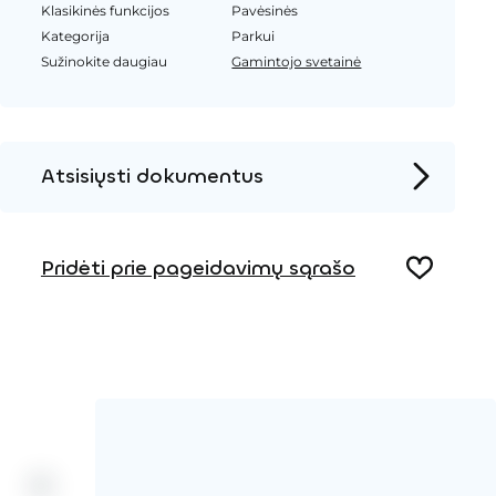
Klasikinės funkcijos
Pavėsinės
Kategorija
Parkui
Sužinokite daugiau
Gamintojo svetainė
Atsisiųsti dokumentus
Produkto puslapis
Pridėti prie pageidavimų sąrašo