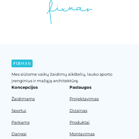
Mes siūlome vaikų žaidimų aikštelių, lauko sporto
įrenginius ir mažąją architektūrą.
Koncepcijos
Paslaugos
Žaidimams
Projektavimas
Sportui
Dizainas
Parkams
Produktai
Dangai
Montavimas