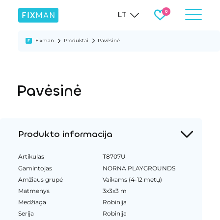
LT
Fixman
Produktai
Pavėsinė
Pavėsinė
Produkto informacija
Artikulas
T8707U
Gamintojas
NORNA PLAYGROUNDS
Amžiaus grupė
Vaikams (4-12 metų)
Matmenys
3x3x3 m
Medžiaga
Robinija
Serija
Robinija