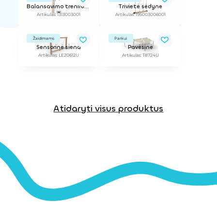
Balansavimo treniruoklis
Trivietė sėdynė
Artikulas: 1313003001
Artikulas: 195003006001
Žaidimams
Parkui
Sensorinė siena
Pavėsinė
Artikulas: LE20612U
Artikulas: T8724U
Atidaryti visus produktus