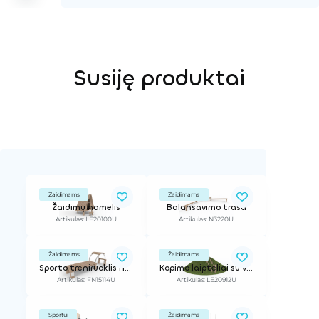
Susiję produktai
Žaidimams
Žaidimams
Žaidimų namelis
Balansavimo trasa
Artikulas: LE20100U
Artikulas: N3220U
Žaidimams
Žaidimams
Sporto treniruoklis nugarai ir pilvo presui iš Robinia medienos
Kopimo laipteliai su virve prisilaikymui
Artikulas: FN15114U
Artikulas: LE20912U
Sportui
Žaidimams