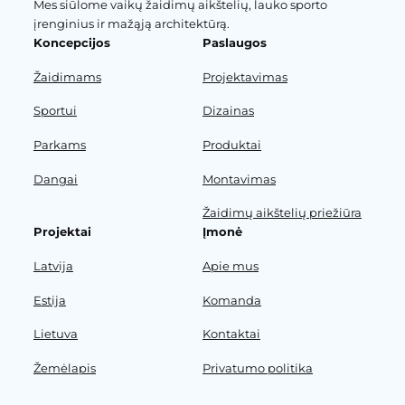
Mes siūlome vaikų žaidimų aikštelių, lauko sporto
įrenginius ir mažąją architektūrą.
Koncepcijos
Paslaugos
Žaidimams
Projektavimas
Sportui
Dizainas
Parkams
Produktai
Dangai
Montavimas
Žaidimų aikštelių priežiūra
Projektai
Įmonė
Latvija
Apie mus
Estija
Komanda
Lietuva
Kontaktai
Žemėlapis
Privatumo politika