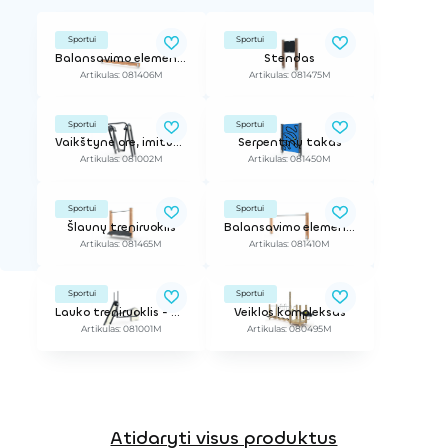
Sportui
Sportui
Balansavimo elementas
Stendas
Artikulas: 081406M
Artikulas: 081475M
Sportui
Sportui
Vaikštynė ore, imituojanti šiaurietišką ėjimą
Serpentinų takas
Artikulas: 081002M
Artikulas: 081450M
Sportui
Sportui
Šlaunų treniruoklis
Balansavimo elementas
Artikulas: 081465M
Artikulas: 081410M
Sportui
Sportui
Lauko treniruoklis - dviratis
Veiklos kompleksas
Artikulas: 081001M
Artikulas: 080495M
Atidaryti visus produktus