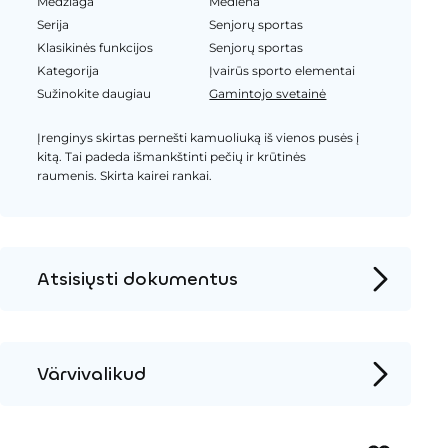
Medžiaga
Mediena
Serija
Senjorų sportas
Klasikinės funkcijos
Senjorų sportas
Kategorija
Įvairūs sporto elementai
Sužinokite daugiau
Gamintojo svetainė
Įrenginys skirtas pernešti kamuoliuką iš vienos pusės į
kitą. Tai padeda išmankštinti pečių ir krūtinės
raumenis. Skirta kairei rankai.
Atsisiųsti dokumentus
Produkto puslapis
Įrengimo instrukcijos
Värvivalikud
2D DWG – Šoninis vaizdas
Metalas
2D DWG – Vaizdas iš viršaus