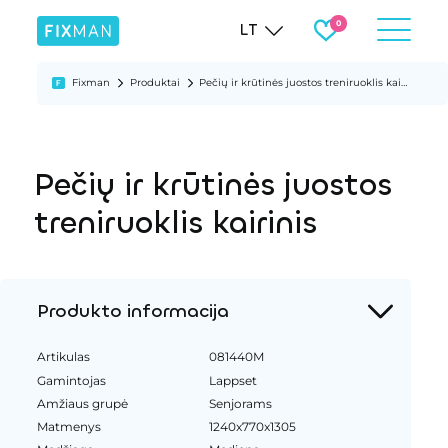
LT
Fixman
Produktai
Pečių ir krūtinės juostos treniruoklis kairinis
Pečių ir krūtinės juostos
treniruoklis kairinis
Produkto informacija
Artikulas
081440M
Gamintojas
Lappset
Amžiaus grupė
Senjorams
Matmenys
1240x770x1305