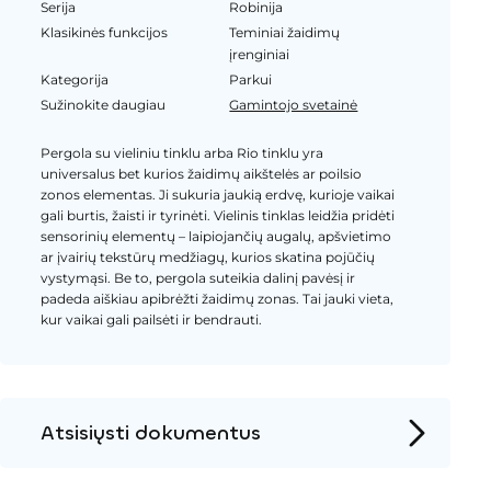
Serija
Robinija
Klasikinės funkcijos
Teminiai žaidimų
įrenginiai
Kategorija
Parkui
Sužinokite daugiau
Gamintojo svetainė
Pergola su vieliniu tinklu arba Rio tinklu yra
universalus bet kurios žaidimų aikštelės ar poilsio
zonos elementas. Ji sukuria jaukią erdvę, kurioje vaikai
gali burtis, žaisti ir tyrinėti. Vielinis tinklas leidžia pridėti
sensorinių elementų – laipiojančių augalų, apšvietimo
ar įvairių tekstūrų medžiagų, kurios skatina pojūčių
vystymąsi. Be to, pergola suteikia dalinį pavėsį ir
padeda aiškiau apibrėžti žaidimų zonas. Tai jauki vieta,
kur vaikai gali pailsėti ir bendrauti.
Atsisiųsti dokumentus
Produkto puslapis