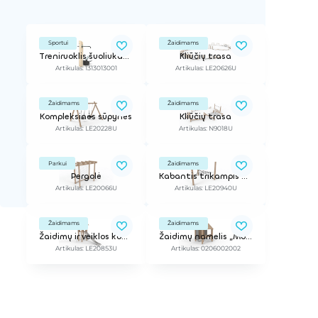
Sportui
Žaidimams
Treniruoklis šuoliukams
Kliūčių trasa
Artikulas: 1313013001
Artikulas: LE20626U
Žaidimams
Žaidimams
Kompleksinės sūpynės
Kliūčių trasa
Artikulas: LE20228U
Artikulas: N9018U
Parkui
Žaidimams
Pergolė
Kabantis trikampis tinklas
Artikulas: LE20066U
Artikulas: LE20940U
Žaidimams
Žaidimams
Žaidimų ir veiklos kompleksas
Žaidimų namelis „Molly“
Artikulas: LE20853U
Artikulas: 0206002002