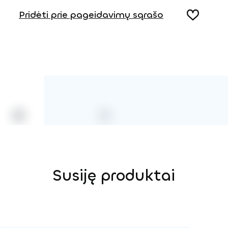
Pridėti prie pageidavimų sąrašo
Susiję produktai