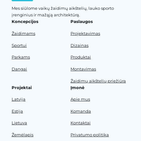
Mes siūlome vaikų žaidimų aikštelių, lauko sporto
įrenginius ir mažąją architektūrą.
Koncepcijos
Paslaugos
Žaidimams
Projektavimas
Sportui
Dizainas
Parkams
Produktai
Dangai
Montavimas
Žaidimų aikštelių priežiūra
Projektai
Įmonė
Latvija
Apie mus
Estija
Komanda
Lietuva
Kontaktai
Žemėlapis
Privatumo politika