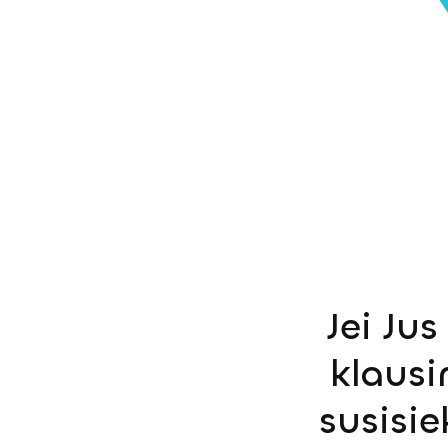
Jei Ju
klausi
susisi