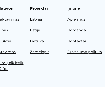
laugos
Projektai
Įmonė
jektavimas
Latvija
Apie mus
ainas
Estija
Komanda
duktai
Lietuva
Kontaktai
tavimas
Žemėlapis
Privatumo politika
dimų aikštelių
žiūra