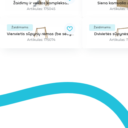
Žaidimų ir veiklos kompleksas
Siena kamuolio 
Artikulas: 175045
Artikulas: 
Žaidimams
Žaidimams
Vienvietis sūpynių rėmas (be sėdynės)
Dvivietės sūpynės
Artikulas: 175074
Artikulas: 