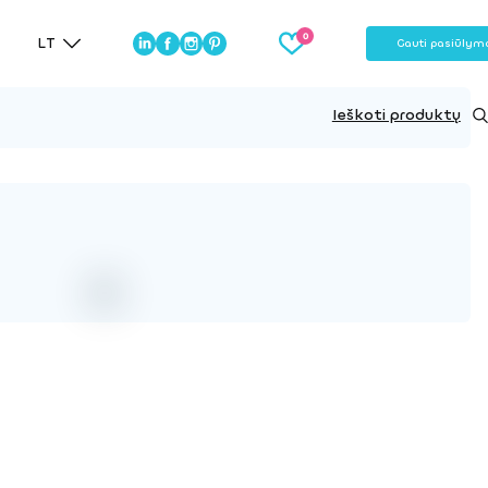
LT
Gauti pasiūlym
Ieškoti produktų