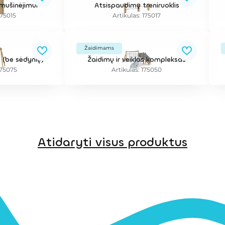
mušinėjimui
Atsispaudimų treniruoklis
175015
Artikulas: 175017
Žaidimams
 (be sėdynių)
Žaidimų ir veiklos kompleksas
175075
Artikulas: 175050
Atidaryti visus produktus