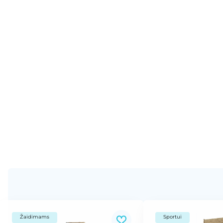
Mediena
HPL spalva
Žaidimams
Sportui