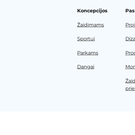
Koncepcijos
Pas
Žaidimams
Pro
Sportui
Diz
Parkams
Pro
Dangai
Mon
Žai
prie