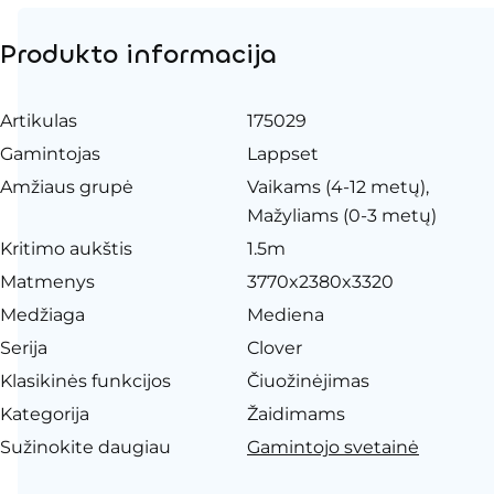
Produkto informacija
Artikulas
175029
Gamintojas
Lappset
Amžiaus grupė
Vaikams (4-12 metų),
Mažyliams (0-3 metų)
Kritimo aukštis
1.5m
Matmenys
3770x2380x3320
Medžiaga
Mediena
Serija
Clover
Klasikinės funkcijos
Čiuožinėjimas
Kategorija
Žaidimams
Sužinokite daugiau
Gamintojo svetainė