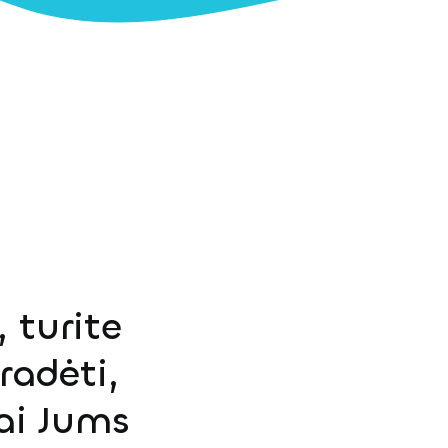
 turite
radėti,
ai Jums