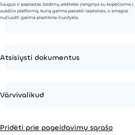
Saugus ir paprastas žaidimų aikštelės įrenginys su kopėčiomis į
aukščio platformą, kurią galima pasiekti laipteliais, o smagiai
nučiuožti galima plastikine čiuožykla.
Atsisiųsti dokumentus
Produkto puslapis
Įrengimo instrukcijos
Värvivalikud
2D DWG – Šoninis vaizdas
2D DWG – Vaizdas iš viršaus
Metalas
3D DWG
Pridėti prie pageidavimų sąrašo