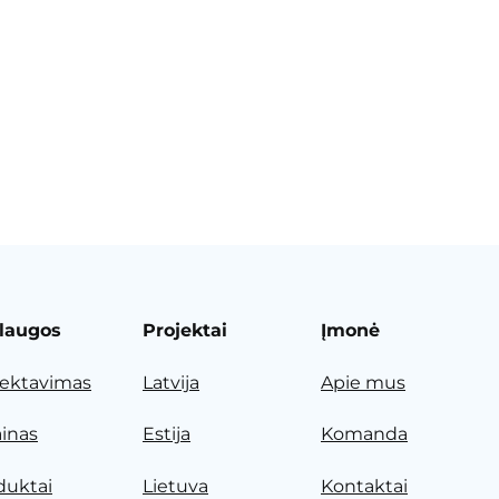
laugos
Projektai
Įmonė
jektavimas
Latvija
Apie mus
ainas
Estija
Komanda
duktai
Lietuva
Kontaktai