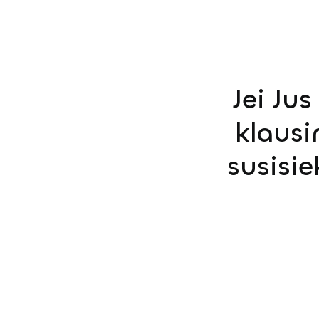
Jei Ju
klausi
susisi