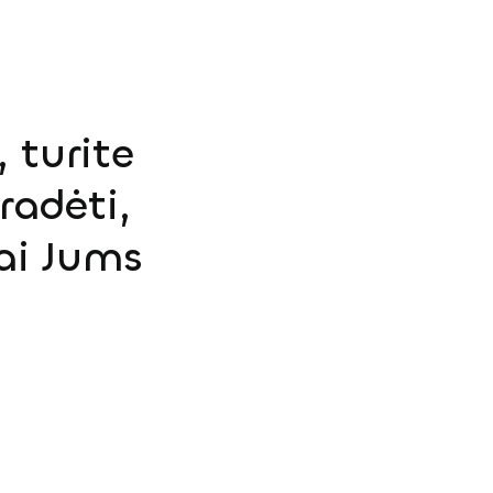
 turite
radėti,
ai Jums