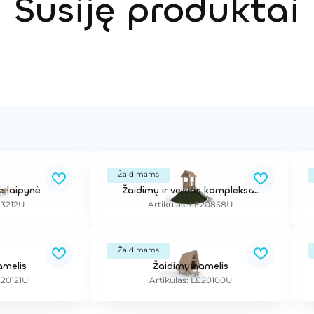
Susiję produktai
Žaidimams
 laipynė
Žaidimų ir veiklos kompleksas
N3212U
Artikulas: LE20858U
Žaidimams
amelis
Žaidimų namelis
E20121U
Artikulas: LE20100U