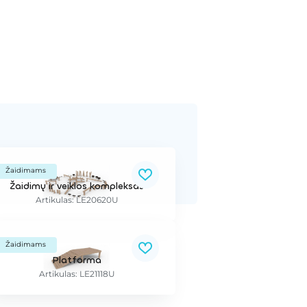
Žaidimams
Žaidimų ir veiklos kompleksas
Artikulas: LE20620U
Žaidimams
Platforma
Artikulas: LE21118U