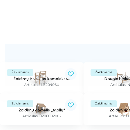
Žaidimams
Žaidimams
Žaidimų ir veiklos kompleksas
Daugiafunkcė
Artikulas: LE20406U
Artikulas: 
Žaidimams
Žaidimams
Žaidimų namelis „Molly“
Žaidimų n
Artikulas: 0206002002
Artikulas: L