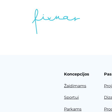
Koncepcijos
Pas
Žaidimams
Pro
Sportui
Diz
Parkams
Pro