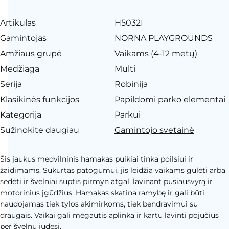
Artikulas
H5032I
Gamintojas
NORNA PLAYGROUNDS
Amžiaus grupė
Vaikams (4-12 metų)
Medžiaga
Multi
Serija
Robinija
Klasikinės funkcijos
Papildomi parko elementai
Kategorija
Parkui
Sužinokite daugiau
Gamintojo svetainė
Šis jaukus medvilninis hamakas puikiai tinka poilsiui ir
žaidimams. Sukurtas patogumui, jis leidžia vaikams gulėti arba
sėdėti ir švelniai suptis pirmyn atgal, lavinant pusiausvyrą ir
motorinius įgūdžius. Hamakas skatina ramybę ir gali būti
naudojamas tiek tylos akimirkoms, tiek bendravimui su
draugais. Vaikai gali mėgautis aplinka ir kartu lavinti pojūčius
per švelnų judesį.