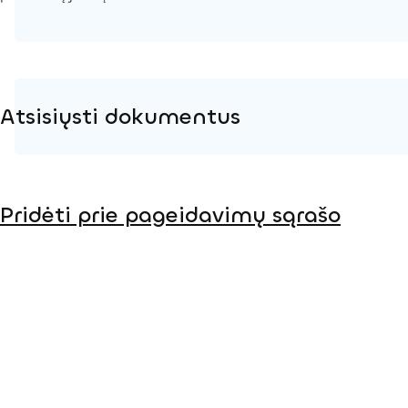
Atsisiųsti dokumentus
Produkto puslapis
Pridėti prie pageidavimų sąrašo