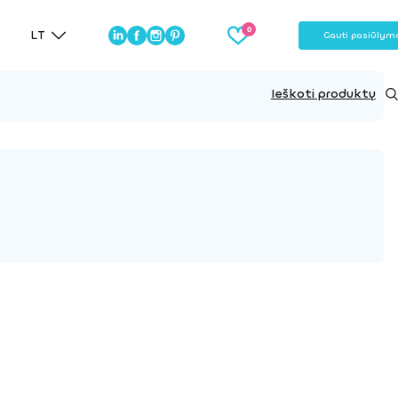
LT
Gauti pasiūlym
Ieškoti produktų