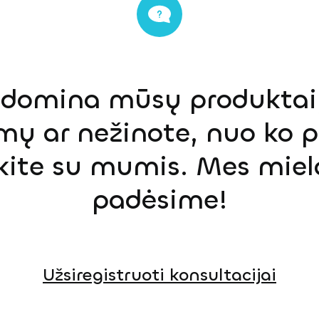
s domina mūsų produktai,
mų ar nežinote, nuo ko p
ekite su mumis. Mes miel
padėsime!
Užsiregistruoti konsultacijai