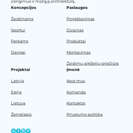
įrenginius ir mažąją architektūrą.
Koncepcijos
Paslaugos
Žaidimams
Projektavimas
Sportui
Dizainas
Parkams
Produktai
Dangai
Montavimas
Žaidimų aikštelių priežiūra
Projektai
Įmonė
Latvija
Apie mus
Estija
Komanda
Lietuva
Kontaktai
Žemėlapis
Privatumo politika