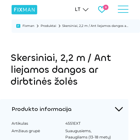
LT
Fixman
Produktai
Skersiniai, 2,2 m / Ant liejamos dangos ar dirbtinės žolės
Skersiniai, 2,2 m / Ant
liejamos dangos ar
dirbtinės žolės
Produkto informacija
Artikulas
4551EXT
Amžiaus grupė
Suaugusiems,
Paaugliams (13-18 metų)