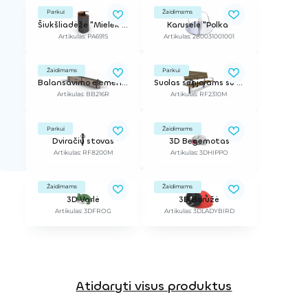
Parkui
Žaidimams
Šiukšliadėžė "Mielek T"
Karuselė "Polka"
Artikulas: PA691S
Artikulas: 280031001001
Žaidimams
Parkui
Balansavimo elementas, 2,16 m / Ant liejamos dangos ar dirbtinės žolės
Suolas senjorams su atlošu ir porankiais
Artikulas: BB216R
Artikulas: RF2310M
Parkui
Žaidimams
Dviračių stovas
3D Begemotas
Artikulas: RF8200M
Artikulas: 3DHIPPO
Žaidimams
Žaidimams
3D Varlė
3D Boružė
Artikulas: 3DFROG
Artikulas: 3DLADYBIRD
Atidaryti visus produktus