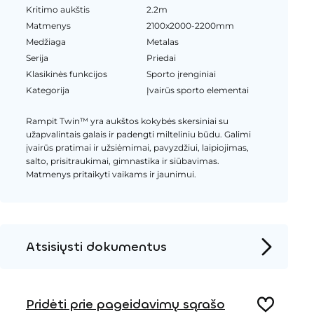
Kritimo aukštis
2.2m
Matmenys
2100x2000-2200mm
Medžiaga
Metalas
Serija
Priedai
Klasikinės funkcijos
Sporto įrenginiai
Kategorija
Įvairūs sporto elementai
Rampit Twin™ yra aukštos kokybės skersiniai su
užapvalintais galais ir padengti milteliniu būdu. Galimi
įvairūs pratimai ir užsiėmimai, pavyzdžiui, laipiojimas,
salto, prisitraukimai, gimnastika ir siūbavimas.
Matmenys pritaikyti vaikams ir jaunimui.
Atsisiųsti dokumentus
Produkto puslapis
Pridėti prie pageidavimų sąrašo