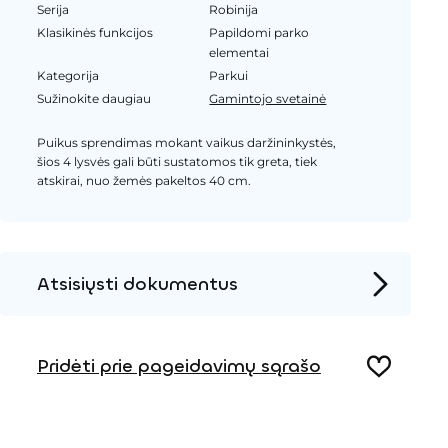
Serija
Robinija
Klasikinės funkcijos
Papildomi parko
elementai
Kategorija
Parkui
Sužinokite daugiau
Gamintojo svetainė
Puikus sprendimas mokant vaikus daržininkystės,
šios 4 lysvės gali būti sustatomos tik greta, tiek
atskirai, nuo žemės pakeltos 40 cm.
Atsisiųsti dokumentus
Produkto puslapis
Pridėti prie pageidavimų sąrašo