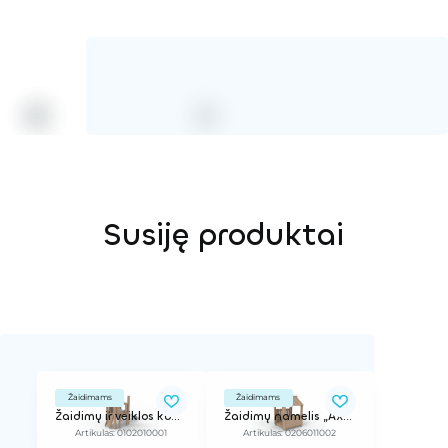
Susiję produktai
Žaidimams
Žaidimams
Žaidimų ir veiklos kompleksas
Žaidimų namelis „Axel“
Artikulas: 0102010001
Artikulas: 0206011002