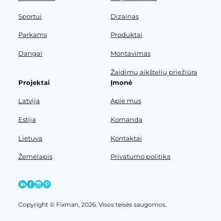
Sportui
Dizainas
Parkams
Produktai
Dangai
Montavimas
Žaidimų aikštelių priežiūra
Projektai
Įmonė
Latvija
Apie mus
Estija
Komanda
Lietuva
Kontaktai
Žemėlapis
Privatumo politika
Copyright © Fixman, 2026. Visos teisės saugomos.