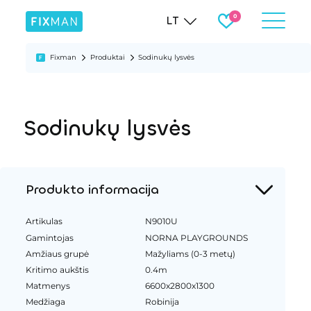
LT
Fixman
Produktai
Sodinukų lysvės
Sodinukų lysvės
Produkto informacija
Artikulas
N9010U
Gamintojas
NORNA PLAYGROUNDS
Amžiaus grupė
Mažyliams (0-3 metų)
Kritimo aukštis
0.4m
Matmenys
6600x2800x1300
Medžiaga
Robinija