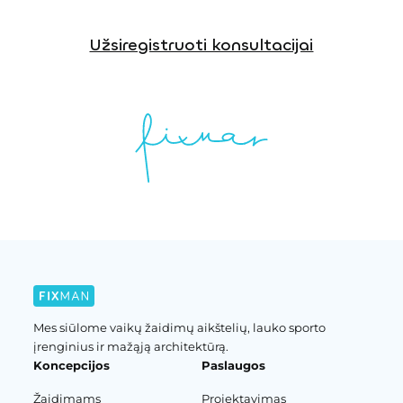
Užsiregistruoti konsultacijai
Mes siūlome vaikų žaidimų aikštelių, lauko sporto
įrenginius ir mažąją architektūrą.
Koncepcijos
Paslaugos
Žaidimams
Projektavimas