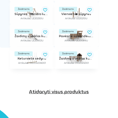
Žaidimams
Žaidimams
Sūpynės "Gandro lizdas"
Vienvietės sūpynės
Artikulas: LE20250U
Artikulas: LE20210U
Žaidimams
Žaidimams
Žaidimų ir veiklos kompleksas
Pavėsinė su sandėliuku (stogas 2mx3.6m)
Artikulas: LE20853U
Artikulas: LE20084U
Žaidimams
Žaidimams
Keturvietė sėdynė
Žaidimų ir veiklos kompleksas
Artikulas: 195004006001
Artikulas: 0102024001
Atidaryti visus produktus