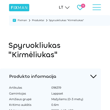
LT
Fixman
Produktai
Spyruokliukas "Kirmėliukas"
Spyruokliukas
"Kirmėliukas"
Produkto informacija
Artikulas
096319
Gamintojas
Lappset
Amžiaus grupė
Mažyliams (0-3 metų)
Kritimo aukštis
0.6m