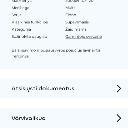
Matmenys
2000x440x420
Medžiaga
Multi
Serija
Finno
Klasikinės funkcijos
Sūpavimasis
Kategorija
Žaidimams
Sužinokite daugiau
Gamintojo svetainė
Balansavimo ir pusiausvyros pojūčius lavinantis
įrenginys.
Atsisiųsti dokumentus
Produkto puslapis
Įrengimo instrukcijos
Värvivalikud
2D DWG – Šoninis vaizdas
HPL spalva
2D DWG – Vaizdas iš viršaus