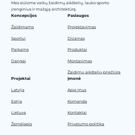
Mes siūlome vaikų žaidimų aikštelių, lauko sporto
įrenginius ir mažąją architektūrą.
Koncepcijos
Paslaugos
Žaidimams
Projektavimas
Sportui
Dizainas
Parkams
Produktai
Dangai
Montavimas
Žaidimų aikštelių priežiūra
Projektai
Įmonė
Latvija
Apie mus
Estija
Komanda
Lietuva
Kontaktai
Žemėlapis
Privatumo politika