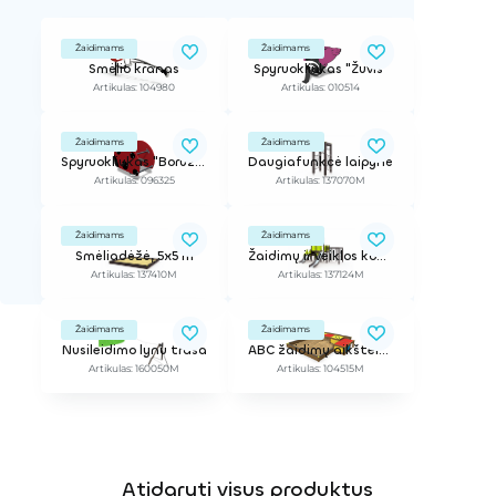
Žaidimams
Žaidimams
Smėlio kranas
Spyruokliukas "Žuvis"
Artikulas: 104980
Artikulas: 010514
Žaidimams
Žaidimams
Spyruokliukas "Boružėlė"
Daugiafunkcė laipynė
Artikulas: 096325
Artikulas: 137070M
Žaidimams
Žaidimams
Smėliadėžė, 5x5 m
Žaidimų ir veiklos kompleksas
Artikulas: 137410M
Artikulas: 137124M
Žaidimams
Žaidimams
Nusileidimo lynu trasa
ABC žaidimų aikštelė "Linnea"
Artikulas: 160050M
Artikulas: 104515M
Atidaryti visus produktus