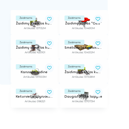
Žaidimams
Žaidimams
Žaidimų ir veiklos kompleksas
Žaidimų stalas "Gėlė"
Artikulas: 137132M
Artikulas: 104610M
Žaidimams
Žaidimams
Žaidimų ir veiklos kompleksas
Smėliadėžė su daiktadėže, 4,1x3,3 m
Artikulas: 420101
Artikulas: 104512M
Žaidimams
Žaidimams
Karuselė "Iodine"
Žaidimų ir veiklos kompleksas
Artikulas: 137003M
Artikulas: 137338M
Žaidimams
Žaidimams
Keturvietis spyruokliukas "Boružėlė"
Daugiafunkcė laipynė
Artikulas: 096321
Artikulas: 137073M