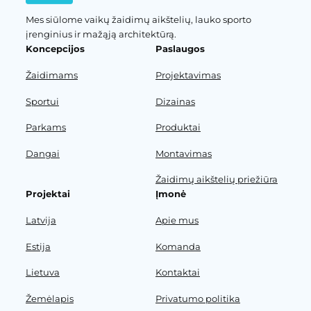
Mes siūlome vaikų žaidimų aikštelių, lauko sporto
įrenginius ir mažąją architektūrą.
Koncepcijos
Paslaugos
Žaidimams
Projektavimas
Sportui
Dizainas
Parkams
Produktai
Dangai
Montavimas
Žaidimų aikštelių priežiūra
Projektai
Įmonė
Latvija
Apie mus
Estija
Komanda
Lietuva
Kontaktai
Žemėlapis
Privatumo politika