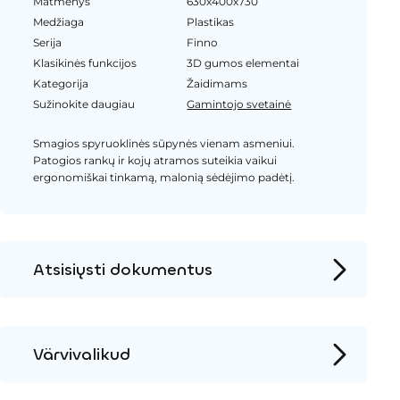
Matmenys
630x400x730
Medžiaga
Plastikas
Serija
Finno
Klasikinės funkcijos
3D gumos elementai
Kategorija
Žaidimams
Sužinokite daugiau
Gamintojo svetainė
Smagios spyruoklinės sūpynės vienam asmeniui.
Patogios rankų ir kojų atramos suteikia vaikui
ergonomiškai tinkamą, malonią sėdėjimo padėtį.
Atsisiųsti dokumentus
Produkto puslapis
Įrengimo instrukcijos
Värvivalikud
2D DWG – Šoninis vaizdas
HPL spalva
2D DWG – Vaizdas iš viršaus