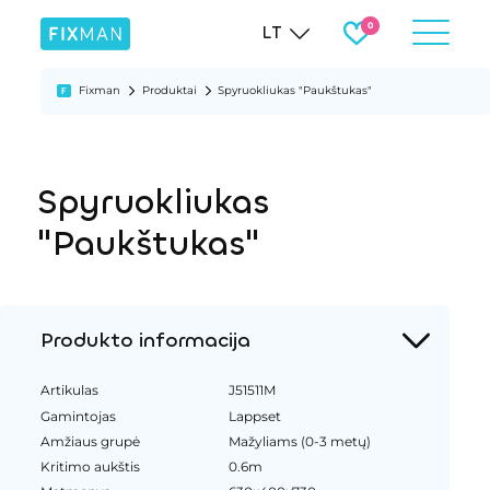
LT
Fixman
Produktai
Spyruokliukas "Paukštukas"
Spyruokliukas
"Paukštukas"
Produkto informacija
Artikulas
J51511M
Gamintojas
Lappset
Amžiaus grupė
Mažyliams (0-3 metų)
Kritimo aukštis
0.6m