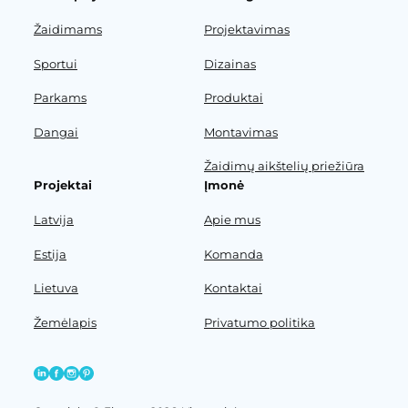
Žaidimams
Projektavimas
Sportui
Dizainas
Parkams
Produktai
Dangai
Montavimas
Žaidimų aikštelių priežiūra
Projektai
Įmonė
Latvija
Apie mus
Estija
Komanda
Lietuva
Kontaktai
Žemėlapis
Privatumo politika