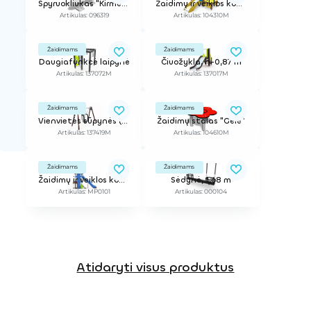
Spyruokliukas "Kirmėliukas"
Žaidimų ir veiklos kompleksas
Artikulas: 096319
Artikulas: 104310M
Žaidimams
Žaidimams
Daugiafunkcė laipynė
Čiuožykla, h-0,87 m
Artikulas: 137072M
Artikulas: 137017M
Žaidimams
Žaidimams
Vienvietės sūpynės (su sėdyne)
Žaidimų stalas "Gėlė"
Artikulas: 137419M
Artikulas: 104610M
Žaidimams
Žaidimams
Žaidimų ir veiklos kompleksas
Sėdynė, 1,68 m
Artikulas: MP0101
Artikulas: 000104
Atidaryti visus produktus