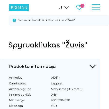
LT
Fixman
Produktai
Spyruokliukas "Žuvis"
Spyruokliukas "Žuvis"
Produkto informacija
Artikulas
010514
Gamintojas
Lappset
Amžiaus grupė
Mažyliams (0-3 metų)
Kritimo aukštis
0.6m
Matmenys
950x590x820
Medžiaga
Multi