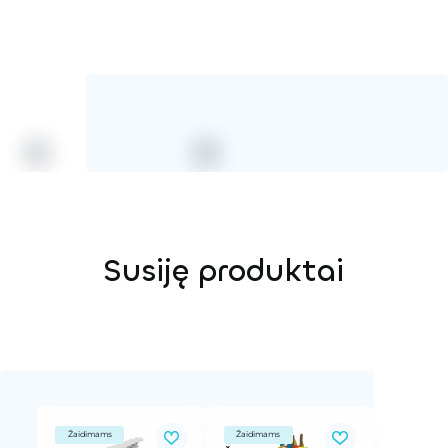
Susiję produktai
Žaidimams
Žaidimams