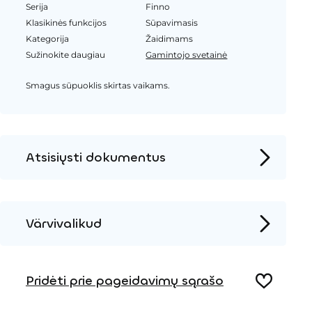
Serija
Finno
Klasikinės funkcijos
Sūpavimasis
Kategorija
Žaidimams
Sužinokite daugiau
Gamintojo svetainė
Smagus sūpuoklis skirtas vaikams.
Atsisiųsti dokumentus
Produkto puslapis
Įrengimo instrukcijos
Värvivalikud
2D DWG – Šoninis vaizdas
Metalas
2D DWG – Vaizdas iš viršaus
Pridėti prie pageidavimų sąrašo
3D DWG
HPL spalva