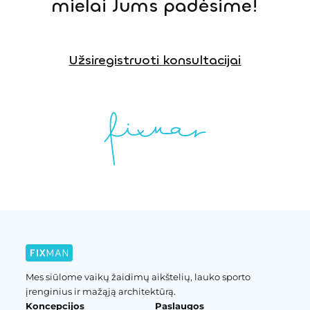
mielai Jums padėsime!
Užsiregistruoti konsultacijai
Mes siūlome vaikų žaidimų aikštelių, lauko sporto
įrenginius ir mažąją architektūrą.
Koncepcijos
Paslaugos