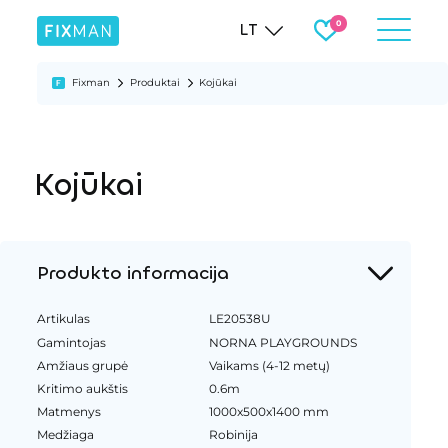
LT
Fixman
Produktai
Kojūkai
Kojūkai
Produkto informacija
Artikulas
LE20538U
Gamintojas
NORNA PLAYGROUNDS
Amžiaus grupė
Vaikams (4-12 metų)
Kritimo aukštis
0.6m
Matmenys
1000x500x1400 mm
Medžiaga
Robinija