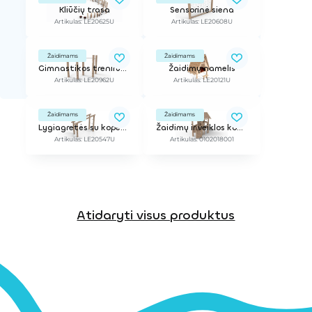
Kliūčių trasa
Sensorinė siena
Artikulas: LE20625U
Artikulas: LE20608U
Žaidimams
Žaidimams
Gimnastikos treniruoklis
Žaidimų namelis
Artikulas: LE20962U
Artikulas: LE20121U
Žaidimams
Žaidimams
Lygiagretės su kopetėlėmis
Žaidimų ir veiklos kompleksas
Artikulas: LE20547U
Artikulas: 0102018001
Atidaryti visus produktus