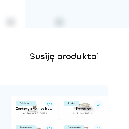
Susiję produktai
Žaidimams
Parkui
Žaidimų ir veiklos kompleksas
Pavėsinė
Artikulas: LE20411U
Artikulas: T8724U
Žaidimams
Žaidimams