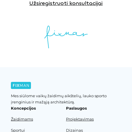
Užsiregistruoti konsultacijai
Mes siūlome vaikų žaidimų aikštelių, lauko sporto
įrenginius ir mažąją architektūrą.
Koncepcijos
Paslaugos
Žaidimams
Projektavimas
Sportui
Dizainas