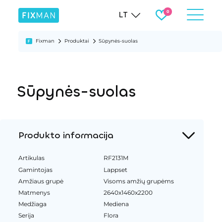
LT
Fixman
Produktai
Sūpynės-suolas
Sūpynės-suolas
Produkto informacija
Artikulas
RF2131M
Gamintojas
Lappset
Amžiaus grupė
Visoms amžių grupėms
Matmenys
2640x1460x2200
Medžiaga
Mediena
Serija
Flora