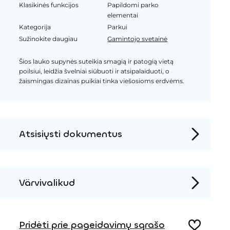
Klasikinės funkcijos
Papildomi parko
elementai
Kategorija
Parkui
Sužinokite daugiau
Gamintojo svetainė
Šios lauko supynės suteikia smagią ir patogią vietą
poilsiui, leidžia švelniai siūbuoti ir atsipalaiduoti, o
žaismingas dizainas puikiai tinka viešosioms erdvėms.
Atsisiųsti dokumentus
Produkto puslapis
Įrengimo instrukcijos
Värvivalikud
2D DWG – Šoninis vaizdas
Metalas
2D DWG – Vaizdas iš viršaus
Pridėti prie pageidavimų sąrašo
3D DWG