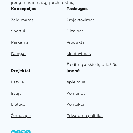
įrenginius ir mažąją architektūrą.
Koncepcijos
Paslaugos
Žaidimams
Projektavimas
Sportui
Dizainas
Parkams
Produktai
Dangai
Montavimas
Žaidimų aikštelių priežiūra
Projektai
Įmonė
Latvija
Apie mus
Estija
Komanda
Lietuva
Kontaktai
Žemėlapis
Privatumo politika