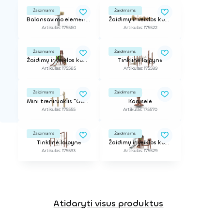
Žaidimams
Žaidimams
Balansavimo elementas
Žaidimų ir veiklos kompleksas
Artikulas: 175560
Artikulas: 175522
Žaidimams
Žaidimams
Žaidimų ir veiklos kompleksas
Tinklinė laipynė
Artikulas: 175585
Artikulas: 175599
Žaidimams
Žaidimams
Mini treniruoklis "Goblino miškas"
Karuselė
Artikulas: 175555
Artikulas: 175570
Žaidimams
Žaidimams
Tinklinė laipynė
Žaidimų ir veiklos kompleksas
Artikulas: 175593
Artikulas: 175529
Atidaryti visus produktus