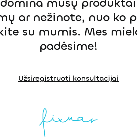
s domina mūsų produktai,
mų ar nežinote, nuo ko p
ekite su mumis. Mes miel
padėsime!
Užsiregistruoti konsultacijai