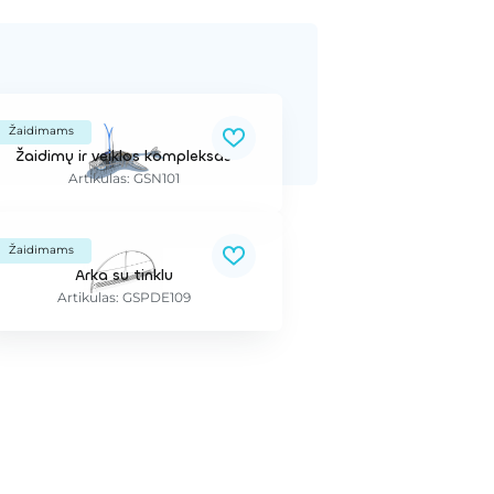
Žaidimams
Žaidimų ir veiklos kompleksas
Artikulas: GSN101
Žaidimams
Arka su tinklu
Artikulas: GSPDE109