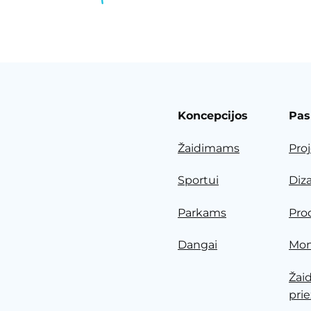
Koncepcijos
Pas
Žaidimams
Pro
Sportui
Diz
Parkams
Pro
Dangai
Mon
Žai
prie