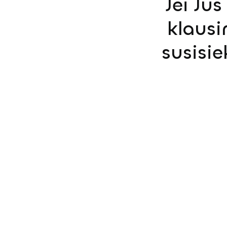
Jei Ju
klausi
susisi