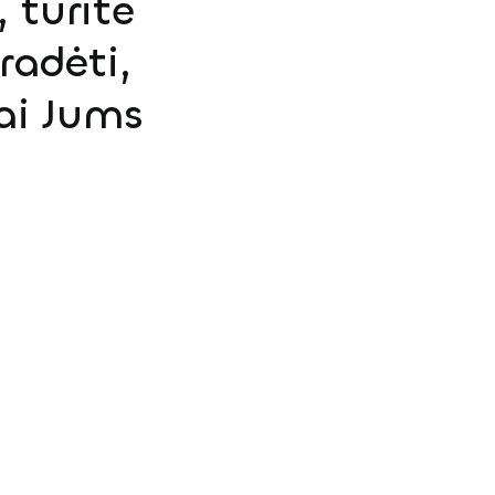
 turite
radėti,
ai Jums