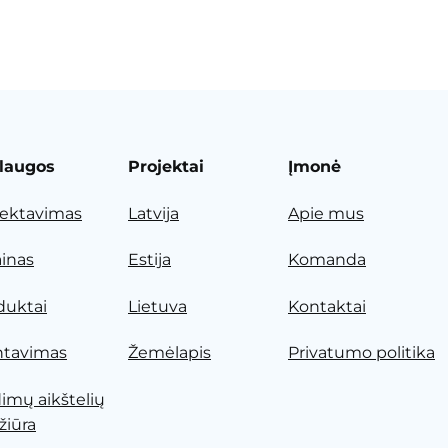
laugos
Projektai
Įmonė
jektavimas
Latvija
Apie mus
ainas
Estija
Komanda
duktai
Lietuva
Kontaktai
tavimas
Žemėlapis
Privatumo politika
dimų aikštelių
žiūra