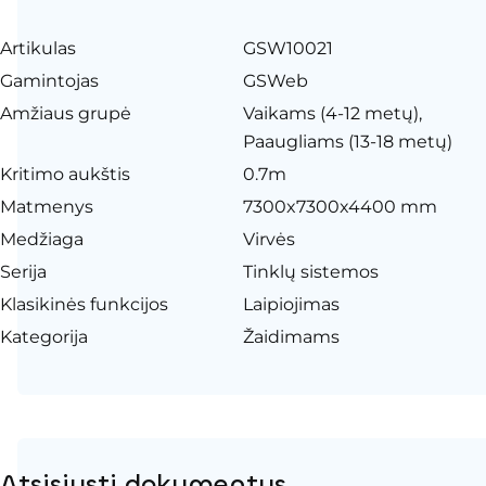
Artikulas
GSW10021
Gamintojas
GSWeb
Amžiaus grupė
Vaikams (4-12 metų),
Paaugliams (13-18 metų)
Kritimo aukštis
0.7m
Matmenys
7300x7300x4400 mm
Medžiaga
Virvės
Serija
Tinklų sistemos
Klasikinės funkcijos
Laipiojimas
Kategorija
Žaidimams
Atsisiųsti dokumentus