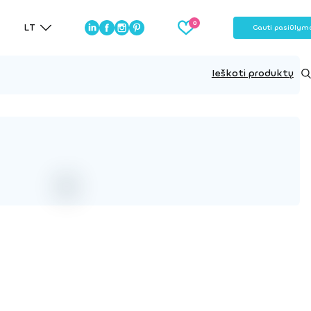
LT
Gauti pasiūlym
Ieškoti produktų