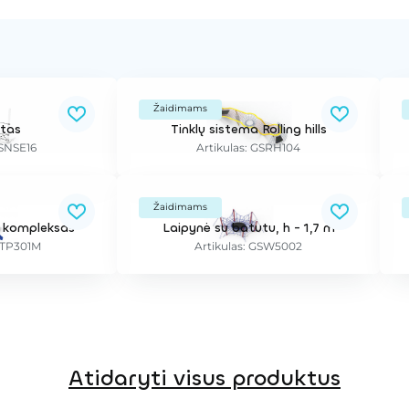
Žaidimams
ltas
Tinklų sistema Rolling hills
GSNSE16
Artikulas: GSRH104
Žaidimams
os kompleksas
Laipynė su batutu, h - 1,7 m
STP301M
Artikulas: GSW5002
Atidaryti visus produktus