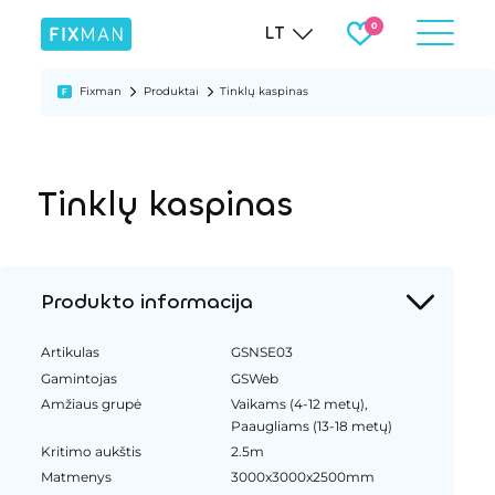
LT
Fixman
Produktai
Tinklų kaspinas
Tinklų kaspinas
Produkto informacija
Artikulas
GSNSE03
Gamintojas
GSWeb
Amžiaus grupė
Vaikams (4-12 metų),
Paaugliams (13-18 metų)
Kritimo aukštis
2.5m
Matmenys
3000x3000x2500mm