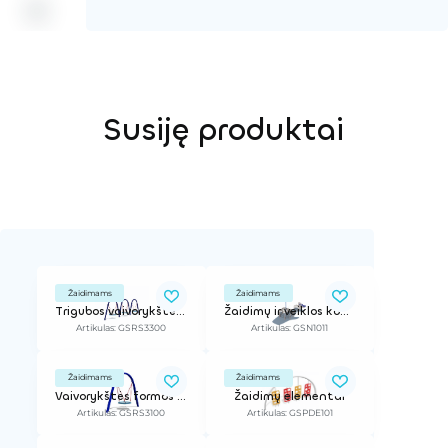
Susiję produktai
Žaidimams
Žaidimams
Trigubos vaivorykštės sūpynės su krepšiu
Žaidimų ir veiklos kompleksas
Artikulas: GSRS3300
Artikulas: GSN1011
Žaidimams
Žaidimams
Vaivorykštės formos metalinės sūpynės su krepšiu
Žaidimų elementai
Artikulas: GSRS3100
Artikulas: GSPDE101