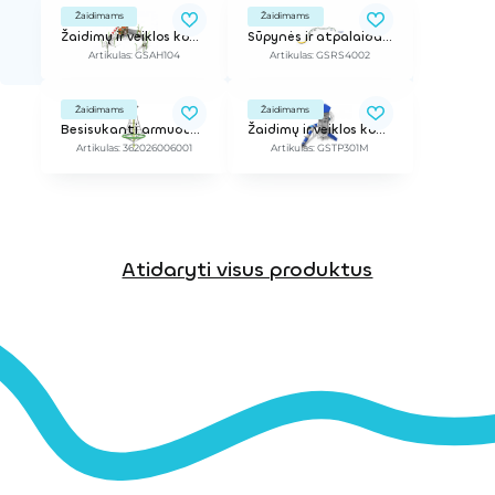
Žaidimams
Žaidimams
Žaidimų ir veiklos kompleksas
Sūpynės ir atpalaidavimo sistema
Artikulas: GSAH104
Artikulas: GSRS4002
Žaidimams
Žaidimams
Besisukanti armuotų lynų konstrukcija "Firry" 360°
Žaidimų ir veiklos kompleksas
Artikulas: 362026006001
Artikulas: GSTP301M
Atidaryti visus produktus