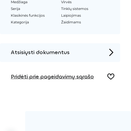
Medžiaga
Virvės
Serija
Tinklų sistemos
Klasikinės funkcijos
Laipiojimas
Kategorija
Žaidimams
Atsisiųsti dokumentus
Produkto puslapis
Pridėti prie pageidavimų sąrašo