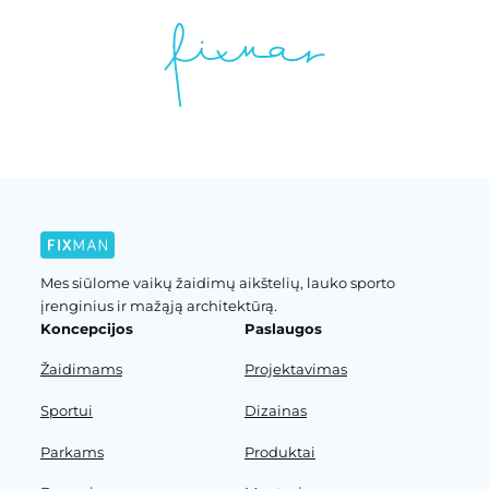
Mes siūlome vaikų žaidimų aikštelių, lauko sporto
įrenginius ir mažąją architektūrą.
Koncepcijos
Paslaugos
Žaidimams
Projektavimas
Sportui
Dizainas
Parkams
Produktai