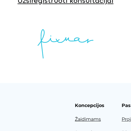
Užsiregistruoti konsultacijai
Koncepcijos
Pas
Žaidimams
Pro