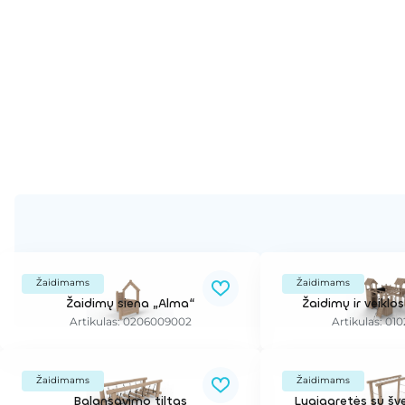
Žaidimams
Žaidimams
Žaidimų siena „Alma“
Žaidimų ir veikl
Artikulas: 0206009002
Artikulas: 01
Žaidimams
Žaidimams
Balansavimo tiltas
Lygiagretės su šv