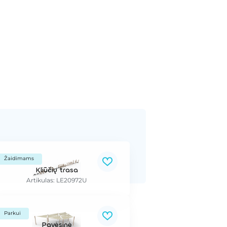
Žaidimams
Kliūčių trasa
Artikulas: LE20972U
Parkui
Pavėsinė