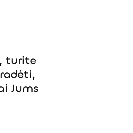
 turite
radėti,
ai Jums