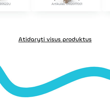
E20522U
Artikulas: 0102017001
Atidaryti visus produktus