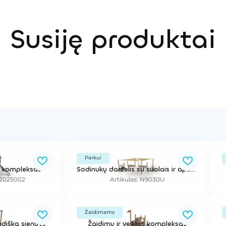
Susiję produktai
Parkui
os kompleksas
Sodinukų darželis su suolais ir apsauga nuo saulės
02025002
Artikulas: N9030U
Žaidimams
ediška sienute
Žaidimų ir veiklos kompleksas