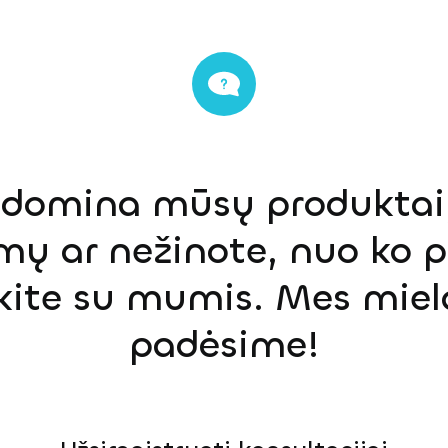
s domina mūsų produktai,
mų ar nežinote, nuo ko p
ekite su mumis. Mes miel
padėsime!