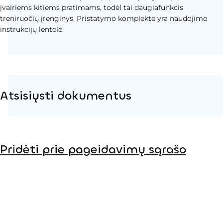
įvairiems kitiems pratimams, todėl tai daugiafunkcis
treniruočių įrenginys. Pristatymo komplekte yra naudojimo
instrukcijų lentelė.
Atsisiųsti dokumentus
Produkto puslapis
Pridėti prie pageidavimų sąrašo