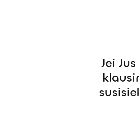
Jei Ju
klausi
susisi