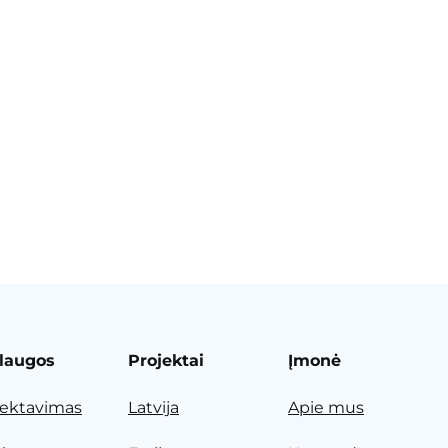
laugos
Projektai
Įmonė
jektavimas
Latvija
Apie mus