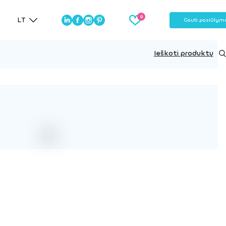
LT
Gauti pasiūlym
Ieškoti produktų