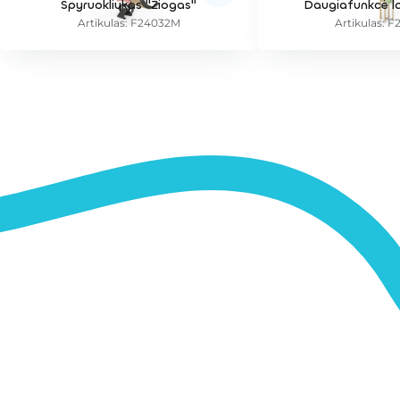
Spyruokliukas "Žiogas"
Daugiafunkcė la
Artikulas: F24032M
Artikulas: 