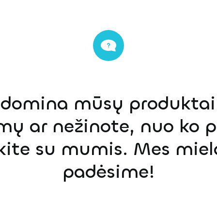
s domina mūsų produktai,
mų ar nežinote, nuo ko p
ekite su mumis. Mes miel
padėsime!