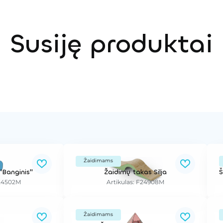
Susiję produktai
Žaidimams
"Banginis"
Žaidimų takas Silja
F24502M
Artikulas: F24908M
Žaidimams