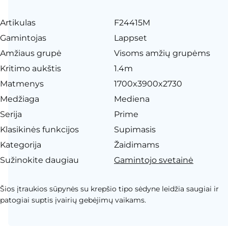
Artikulas
F24415M
Gamintojas
Lappset
Amžiaus grupė
Visoms amžių grupėms
Kritimo aukštis
1.4m
Matmenys
1700x3900x2730
Medžiaga
Mediena
Serija
Prime
Klasikinės funkcijos
Supimasis
Kategorija
Žaidimams
Sužinokite daugiau
Gamintojo svetainė
Šios įtraukios sūpynės su krepšio tipo sėdyne leidžia saugiai ir
patogiai suptis įvairių gebėjimų vaikams.