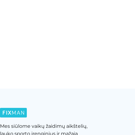
Mes siūlome vaikų žaidimų aikštelių,
lauko sporto įrenginius ir mažąją