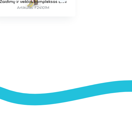
Žaidimų ir veiklos kompleksas Enni
Artikulas: F24101M