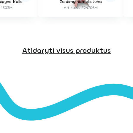
ipynė Kalle
Žaidimų namelis Juha
F24303M
Artikulas: F24706M
Atidaryti visus produktus