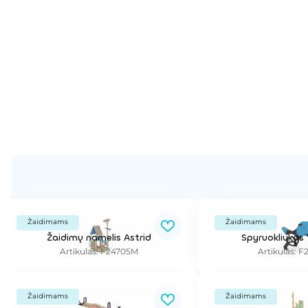
Žaidimams
Žaidimams
Žaidimų namelis Astrid
Spyruokliukas 
Artikulas: F24705M
Artikulas: 
Žaidimams
Žaidimams