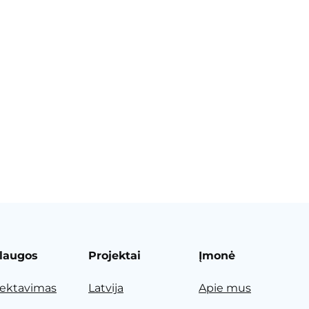
laugos
Projektai
Įmonė
jektavimas
Latvija
Apie mus