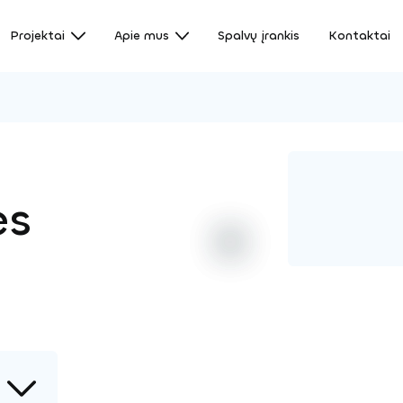
Projektai
Apie mus
Spalvų įrankis
Kontaktai
)
ės