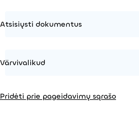
Atsisiųsti dokumentus
Produkto puslapis
Įrengimo instrukcijos
Värvivalikud
3D DWG
Metalas
Pridėti prie pageidavimų sąrašo
Mediena