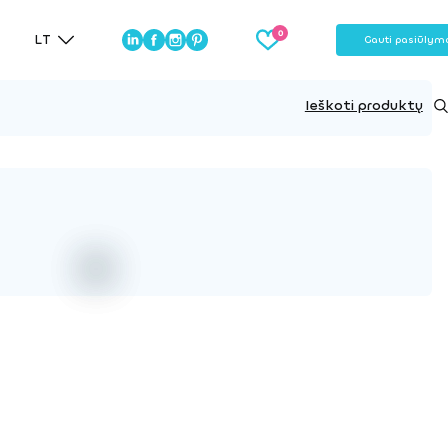
LT
Gauti pasiūlym
Ieškoti produktų