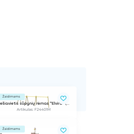
Žaidimams
Šešiavietis sūpynių rėmas "Elvira" (be sėdynių)
Artikulas: F24401M
Žaidimams