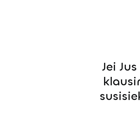
Jei Ju
klausi
susisi