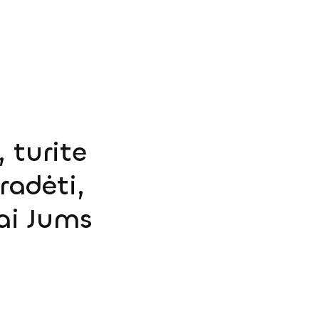
 turite
radėti,
ai Jums