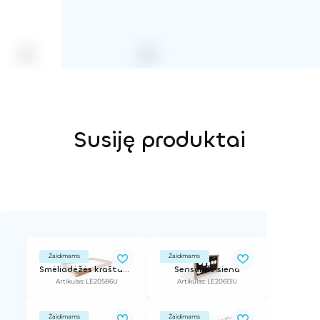
Susiję produktai
Žaidimams
Žaidimams
Smėliadėžės kraštas, l - 2 m, h - 0,36 m
Sensorinė siena
Artikulas: LE20586U
Artikulas: LE20613U
Žaidimams
Žaidimams