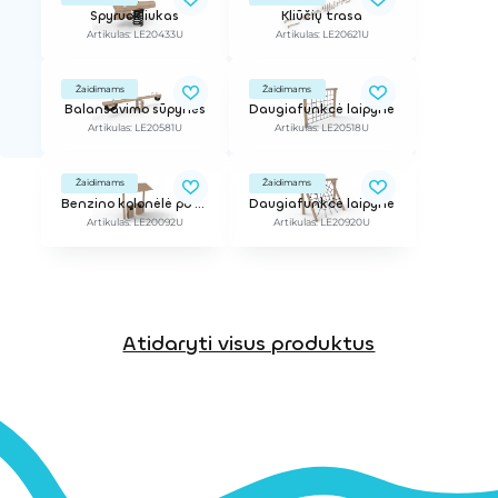
Spyruokliukas
Kliūčių trasa
Artikulas: LE20433U
Artikulas: LE20621U
Žaidimams
Žaidimams
Balansavimo sūpynės
Daugiafunkcė laipynė
Artikulas: LE20581U
Artikulas: LE20518U
Žaidimams
Žaidimams
Benzino kolonėlė po stogeliu
Daugiafunkcė laipynė
Artikulas: LE20092U
Artikulas: LE20920U
Atidaryti visus produktus