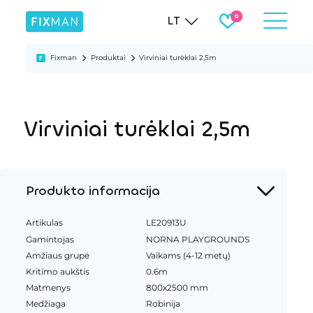
LT
Fixman
Produktai
Virviniai turėklai 2,5m
Virviniai turėklai 2,5m
Produkto informacija
Artikulas
LE20913U
Gamintojas
NORNA PLAYGROUNDS
Amžiaus grupė
Vaikams (4-12 metų)
Kritimo aukštis
0.6m
Matmenys
800x2500 mm
Medžiaga
Robinija