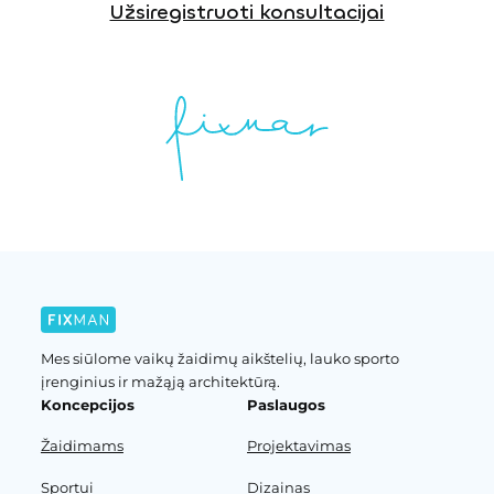
Užsiregistruoti konsultacijai
Mes siūlome vaikų žaidimų aikštelių, lauko sporto
įrenginius ir mažąją architektūrą.
Koncepcijos
Paslaugos
Žaidimams
Projektavimas
Sportui
Dizainas