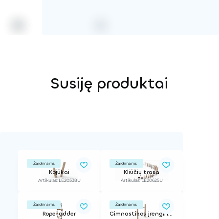
Susiję produktai
Žaidimams
Žaidimams
Kojūkai
Kliūčių trasa
Artikulas: LE20538U
Artikulas: LE20625U
Žaidimams
Žaidimams
Rope ladder
Gimnastikos įrenginys