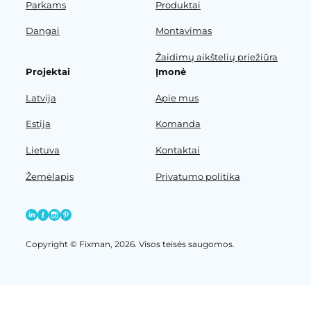
Parkams
Produktai
Dangai
Montavimas
Žaidimų aikštelių priežiūra
Projektai
Įmonė
Latvija
Apie mus
Estija
Komanda
Lietuva
Kontaktai
Žemėlapis
Privatumo politika
Copyright © Fixman, 2026. Visos teisės saugomos.