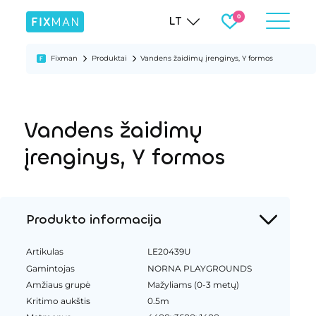
LT
Fixman
Produktai
Vandens žaidimų įrenginys, Y formos
Vandens žaidimų
įrenginys, Y formos
Produkto informacija
Artikulas
LE20439U
Gamintojas
NORNA PLAYGROUNDS
Amžiaus grupė
Mažyliams (0-3 metų)
Kritimo aukštis
0.5m