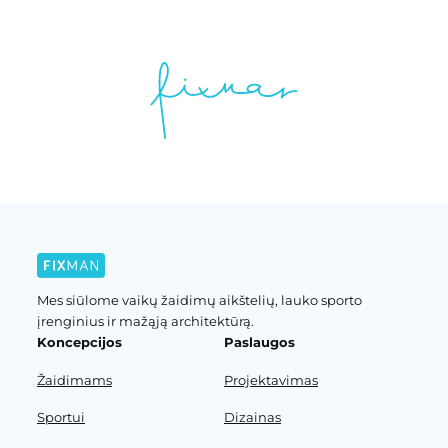
Mes siūlome vaikų žaidimų aikštelių, lauko sporto
įrenginius ir mažąją architektūrą.
Koncepcijos
Paslaugos
Žaidimams
Projektavimas
Sportui
Dizainas