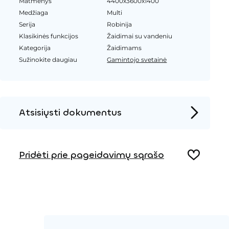
Matmenys
4400x3600x1400
Medžiaga
Multi
Serija
Robinija
Klasikinės funkcijos
Žaidimai su vandeniu
Kategorija
Žaidimams
Sužinokite daugiau
Gamintojo svetainė
Atsisiųsti dokumentus
Produkto puslapis
Pridėti prie pageidavimų sąrašo