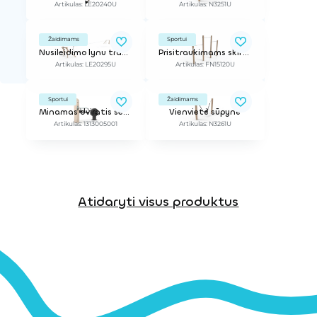
Artikulas: LE20240U
Artikulas: N3251U
Žaidimams
Sportui
Nusileidimo lynu trasa, 40m
Prisitraukimams skirtas treniruoklis iš Robinia medienos
Artikulas: LE20295U
Artikulas: FN15120U
Sportui
Žaidimams
Minamas dviratis senjorams
Vienvietė sūpynė
Artikulas: 1313005001
Artikulas: N3261U
Atidaryti visus produktus